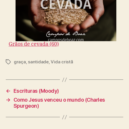
Grãos de cevada (60)
graça
,
santidade
,
Vida cristã
T
a
g
s
←
Escrituras (Moody)
→
Como Jesus venceu o mundo (Charles
Spurgeon)