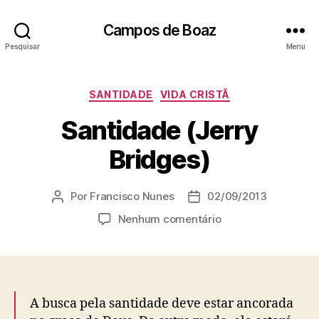
Campos de Boaz
Pesquisar
Menu
C
SANTIDADE
VIDA CRISTÃ
a
Santidade (Jerry
t
e
Bridges)
g
o
r
Por
Francisco Nunes
02/09/2013
A
D
i
u
a
a
e
Nenhum comentário
t
t
s
m
o
a
S
r
d
a
d
e
n
o
p
t
A busca pela santidade deve estar ancorada
p
u
i