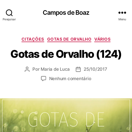
Campos de Boaz
Pesquisar
Menu
C
CITAÇÕES
GOTAS DE ORVALHO
VÁRIOS
a
Gotas de Orvalho (124)
t
e
g
Por
Maria de Luca
25/10/2017
A
D
o
u
a
r
e
Nenhum comentário
t
t
i
m
o
a
a
G
r
d
s
o
d
e
t
o
p
a
p
u
s
o
b
d
s
l
e