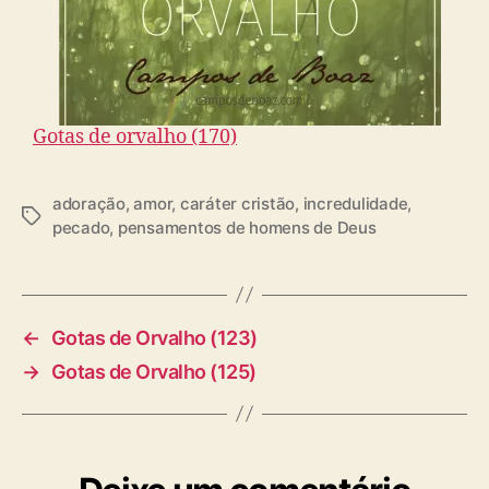
Gotas de orvalho (170)
adoração
,
amor
,
caráter cristão
,
incredulidade
,
T
pecado
,
pensamentos de homens de Deus
a
g
s
←
Gotas de Orvalho (123)
→
Gotas de Orvalho (125)