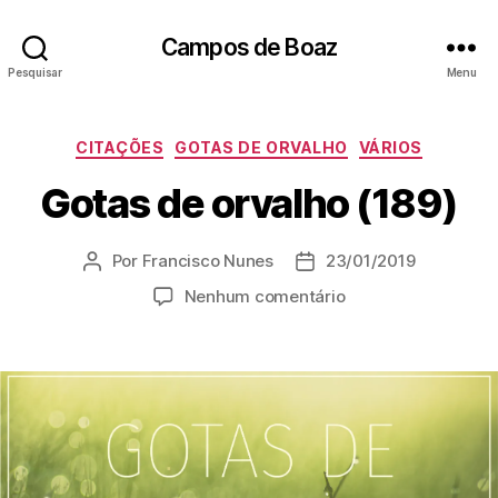
Campos de Boaz
Pesquisar
Menu
C
CITAÇÕES
GOTAS DE ORVALHO
VÁRIOS
a
Gotas de orvalho (189)
t
e
g
Por
Francisco Nunes
23/01/2019
A
D
o
u
a
r
e
Nenhum comentário
t
t
i
m
o
a
a
G
r
d
s
o
d
e
t
o
p
a
p
u
s
o
b
d
s
l
e