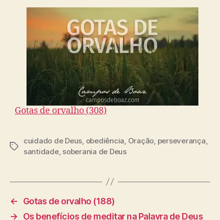
Gotas de orvalho (308)
cuidado de Deus
,
obediência
,
Oração
,
perseverança
,
T
santidade
,
soberania de Deus
a
g
s
←
Gotas de orvalho (188)
→
Os benefícios de meditar na Palavra de Deus