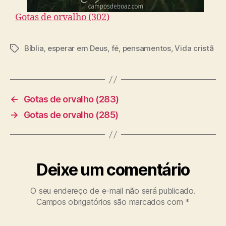
Gotas de orvalho (302)
Bíblia
,
esperar em Deus
,
fé
,
pensamentos
,
Vida cristã
T
a
g
s
←
Gotas de orvalho (283)
→
Gotas de orvalho (285)
Deixe um comentário
O seu endereço de e-mail não será publicado.
Campos obrigatórios são marcados com
*