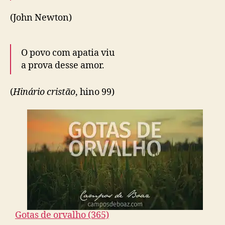
(John Newton)
O povo com apatia viu
a prova desse amor.
(
Hinário cristão
, hino 99)
Gotas de orvalho (365)