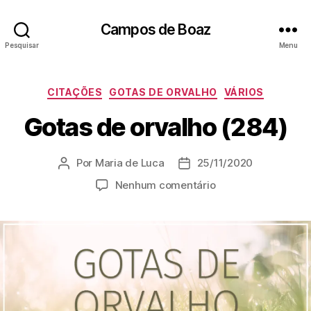
Campos de Boaz
Pesquisar
Menu
C
CITAÇÕES
GOTAS DE ORVALHO
VÁRIOS
a
Gotas de orvalho (284)
t
e
g
Por
Maria de Luca
25/11/2020
A
D
o
u
a
r
e
Nenhum comentário
t
t
i
m
o
a
a
G
r
d
s
o
d
e
t
o
p
a
p
u
s
o
b
d
s
l
e