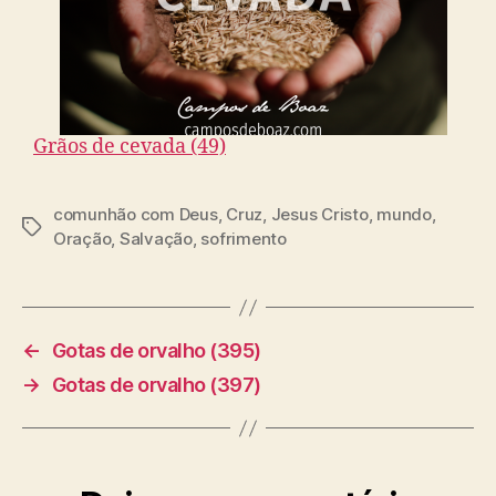
Grãos de cevada (49)
comunhão com Deus
,
Cruz
,
Jesus Cristo
,
mundo
,
T
Oração
,
Salvação
,
sofrimento
a
g
s
←
Gotas de orvalho (395)
→
Gotas de orvalho (397)