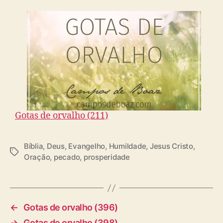
Gotas de orvalho (211)
Bíblia
,
Deus
,
Evangelho
,
Humildade
,
Jesus Cristo
,
T
Oração
,
pecado
,
prosperidade
a
g
s
←
Gotas de orvalho (396)
→
Gotas de orvalho (398)