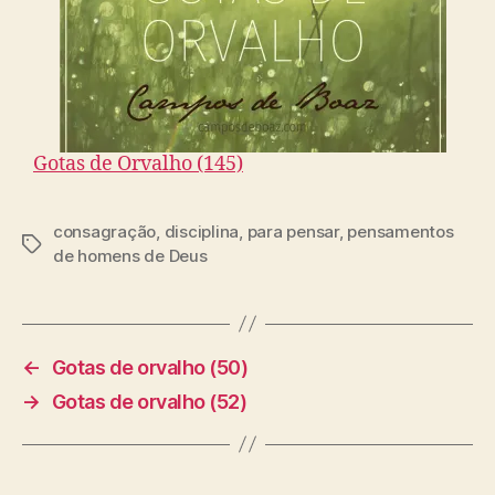
Gotas de Orvalho (145)
consagração
,
disciplina
,
para pensar
,
pensamentos
T
de homens de Deus
a
g
s
←
Gotas de orvalho (50)
→
Gotas de orvalho (52)