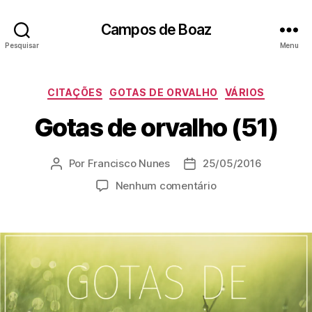
Campos de Boaz
Pesquisar
Menu
C
CITAÇÕES
GOTAS DE ORVALHO
VÁRIOS
a
Gotas de orvalho (51)
t
e
g
Por
Francisco Nunes
25/05/2016
A
D
o
u
a
r
e
Nenhum comentário
t
t
i
m
o
a
a
G
r
d
s
o
d
e
t
o
p
a
p
u
s
o
b
d
s
l
e