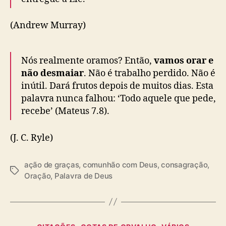
(Andrew Murray)
Nós realmente oramos? Então,
vamos orar e
não desmaiar
. Não é trabalho perdido. Não é
inútil. Dará frutos depois de muitos dias. Esta
palavra nunca falhou: ‘Todo aquele que pede,
recebe’ (Mateus 7.8).
(J. C. Ryle)
ação de graças
,
comunhão com Deus
,
consagração
,
T
Oração
,
Palavra de Deus
a
g
s
C