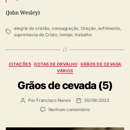
(John Wesley)
alegria do cristão
,
consagração
,
Oração
,
sofrimento
,
T
supremacia de Cristo
,
tempo
,
trabalho
a
g
s
C
CITAÇÕES
GOTAS DE ORVALHO
GRÃOS DE CEVADA
a
VÁRIOS
t
Grãos de cevada (5)
e
g
o
Por
Francisco Nunes
20/09/2023
A
D
r
u
a
i
e
Nenhum comentário
t
t
a
m
o
a
s
G
r
d
r