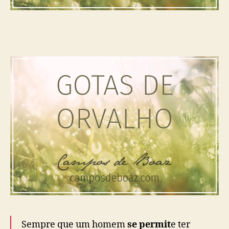
o
(
2
9
7
)
Sempre que um homem
se permit
e ter