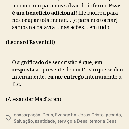
não morreu para nos salvar do inferno.
Esse
é um benefício adicional!
Ele morreu para
nos ocupar totalmente… [e para nos tornar]
santos na palavra… nas ações… em tudo.
(Leonard Ravenhill)
O significado de ser cristão é que,
em
resposta
ao presente de um Cristo que se deu
inteiramente,
eu me entrego
inteiramente a
Ele.
(Alexander MacLaren)
consagração
,
Deus
,
Evangelho
,
Jesus Cristo
,
pecado
,
T
Salvação
,
santidade
,
serviço a Deus
,
temor a Deus
a