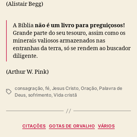
(Alistair Begg)
A Bíblia
não é um livro para preguiçosos!
Grande parte do seu tesouro, assim como os
minerais valiosos armazenados nas
entranhas da terra, só se rendem ao buscador
diligente.
(Arthur W. Pink)
consagração
,
fé
,
Jesus Cristo
,
Oração
,
Palavra de
T
Deus
,
sofrimento
,
Vida cristã
a
g
s
C
CITAÇÕES
GOTAS DE ORVALHO
VÁRIOS
a