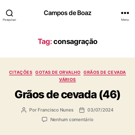
Campos de Boaz
Pesquisar
Menu
Tag:
consagração
C
CITAÇÕES
GOTAS DE ORVALHO
GRÃOS DE CEVADA
a
VÁRIOS
t
Grãos de cevada (46)
e
g
o
Por
Francisco Nunes
03/07/2024
A
D
r
u
a
i
e
Nenhum comentário
t
t
a
m
o
a
s
G