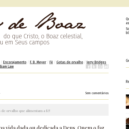
Q
as
So
b
G
/
Encorajamento
/
F. B. Meyer
/
Fé
/
Gotas de orvalho
/
Jerry Bridges
lliam Law
R
4
Sem comentários
 de orvalho que alimentam a fé!
ma vida dada ou dedicada a Deus. Quem o faz