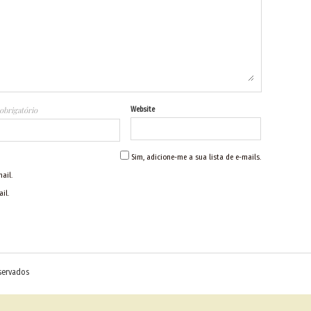
obrigatório
Website
Sim, adicione-me a sua lista de e-mails.
ail.
il.
eservados