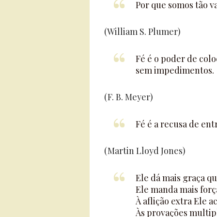
Por que somos tão v
(William S. Plumer)
Fé é o poder de colo
sem impedimentos.
(F. B. Meyer)
Fé é a recusa de ent
(Martin Lloyd Jones)
Ele dá mais graça q
Ele manda mais forç
À aflição extra Ele 
Às provações multipl