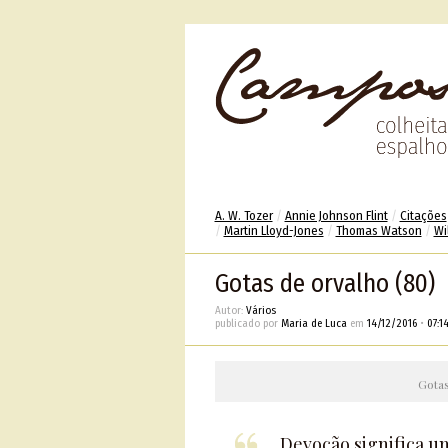
A. W. Tozer
/
Annie Johnson Flint
/
Citações
/
Martin Lloyd-Jones
/
Thomas Watson
/
Wi
Gotas de orvalho (80)
Autor:
Vários
publicado por
Maria de Luca
em
14/12/2016
•
07:1
Gotas
Devoção significa u