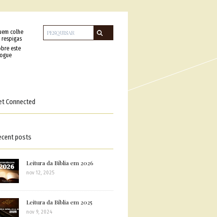
uem colhe
 respigas
bre este
logue
et Connected
ecent posts
Leitura da Bíblia em 2026
nov 12, 2025
Leitura da Bíblia em 2025
nov 9, 2024