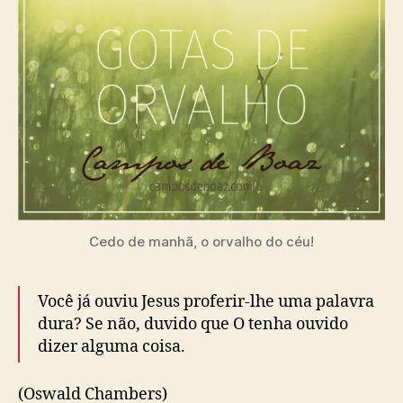
p
u
s
o
b
d
s
l
e
t
i
o
c
r
a
v
ç
a
ã
l
o
h
o
(
9
Cedo de manhã, o orvalho do céu!
8
)
Você já ouviu Jesus proferir-lhe uma palavra
dura? Se não, duvido que O tenha ouvido
dizer alguma coisa.
(Oswald Chambers)