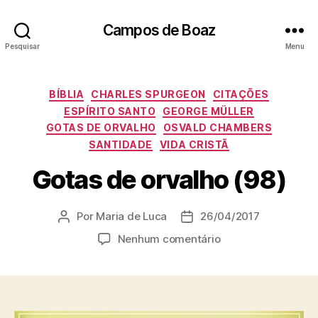
Campos de Boaz
Pesquisar
Menu
C
BÍBLIA
CHARLES SPURGEON
CITAÇÕES
a
ESPÍRITO SANTO
GEORGE MÜLLER
t
GOTAS DE ORVALHO
OSVALD CHAMBERS
e
SANTIDADE
VIDA CRISTÃ
g
o
Gotas de orvalho (98)
r
i
a
Por
Maria de Luca
26/04/2017
A
D
s
u
a
e
Nenhum comentário
t
t
m
o
a
G
r
d
o
d
e
t
o
p
a