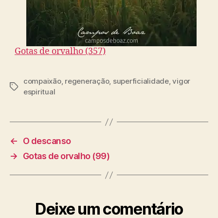
Gotas de orvalho (357)
compaixão
,
regeneração
,
superficialidade
,
vigor
T
espiritual
a
g
s
←
O descanso
→
Gotas de orvalho (99)
Deixe um comentário