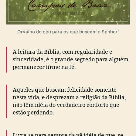
5
9
)
Orvalho do céu para os que buscam o Senhor!
A leitura da Bíblia, com regularidade e
sinceridade, é o grande segredo para alguém
permanecer firme na fé.
Aqueles que buscam felicidade somente
nesta vida, e desprezam a religião da Bíblia,
não têm idéia do verdadeiro conforto que
estão perdendo.
Livre-se para sempre da vã idéia de que, se