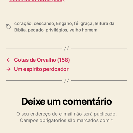
coração
,
descanso
,
Engano
,
fé
,
graça
,
leitura da
T
Bíblia
,
pecado
,
privilégios
,
velho homem
a
g
s
←
Gotas de Orvalho (158)
→
Um espírito perdoador
Deixe um comentário
O seu endereço de e-mail não será publicado.
Campos obrigatórios são marcados com
*