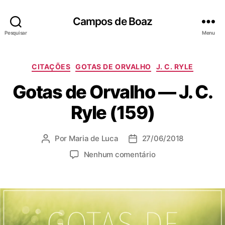
Campos de Boaz
Pesquisar
Menu
C
CITAÇÕES
GOTAS DE ORVALHO
J. C. RYLE
a
Gotas de Orvalho ― J. C.
t
e
Ryle (159)
g
o
r
Por
Maria de Luca
27/06/2018
A
D
i
u
a
a
e
Nenhum comentário
t
t
s
m
o
a
G
r
d
o
d
e
t
o
p
a
p
u
s