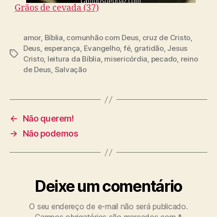
Grãos de cevada (37)
amor
,
Bíblia
,
comunhão com Deus
,
cruz de Cristo
,
Deus
,
esperança
,
Evangelho
,
fé
,
gratidão
,
Jesus
T
Cristo
,
leitura da Bíblia
,
misericórdia
,
pecado
,
reino
a
de Deus
,
Salvação
g
s
←
Não querem!
→
Não podemos
Deixe um comentário
O seu endereço de e-mail não será publicado.