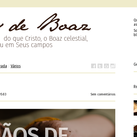
Q
as
So
b
G
vada
/
Vários
R
05:03
Sem comentários