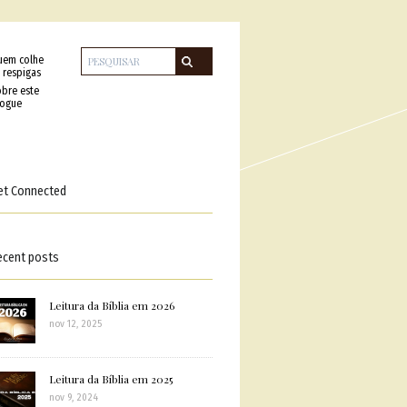
uem colhe
 respigas
bre este
logue
et Connected
ecent posts
Leitura da Bíblia em 2026
nov 12, 2025
Leitura da Bíblia em 2025
nov 9, 2024