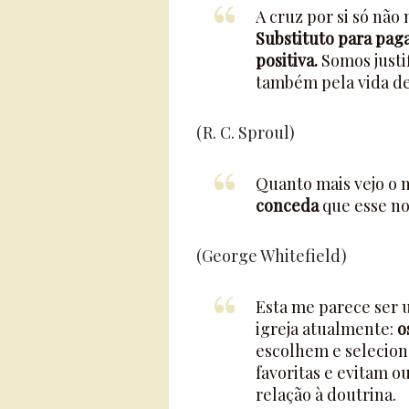
A cruz por si só não n
Substituto para pag
positiva.
Somos justi
também pela vida de
(R. C. Sproul)
Quanto mais vejo o m
conceda
que esse no
(George Whitefield)
Esta me parece ser 
igreja atualmente:
o
escolhem e selecion
favoritas e evitam o
relação à doutrina.