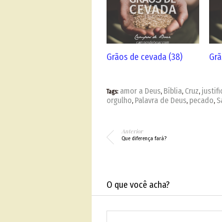
Grãos de cevada (38)
Grã
amor a Deus
Bíblia
Cruz
justif
Tags:
,
,
,
orgulho
Palavra de Deus
pecado
S
,
,
,
Anterior
Que diferença fará?
O que você acha?