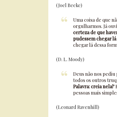
(Joel Beeke)
Uma coisa de que não
orgulharmos. Já ouvi
certeza de que have
pudessem chegar lá 
chegar lá dessa for
(D. L. Moody)
Deus não nos pediu p
todos os outros truq
Palavra: creia nela!’
E
pessoas mais simple
(Leonard Ravenhill)