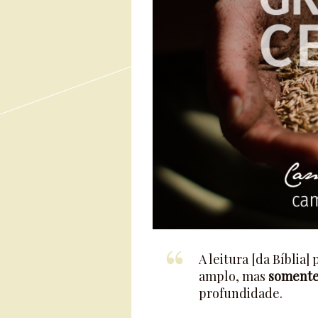
A leitura [da Bíbli
amplo, mas
somente 
profundidade.