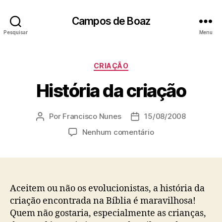
Campos de Boaz
Pesquisar
Menu
C
CRIAÇÃO
a
História da criação
t
e
g
Por
Francisco Nunes
15/08/2008
A
D
o
u
a
r
e
Nenhum comentário
t
t
i
m
o
a
a
H
r
d
s
i
d
e
s
o
p
t
Aceitem ou não os evolucionistas, a história da
p
u
ó
criação encontrada na Bíblia é maravilhosa!
o
b
r
Quem não gostaria, especialmente as crianças,
s
l
i