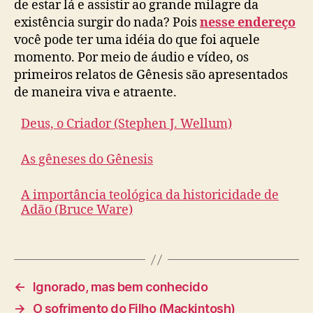
de estar lá e assistir ao grande milagre da
t
i
a
c
existência surgir do nada? Pois
nesse endereço
d
a
você pode ter uma idéia do que foi aquele
a
ç
momento. Por meio de áudio e vídeo, os
c
ã
r
primeiros relatos de Gênesis são apresentados
o
i
de maneira viva e atraente.
a
ç
Deus, o Criador (Stephen J. Wellum)
ã
o
As gêneses do Gênesis
A importância teológica da historicidade de
Adão (Bruce Ware)
←
Ignorado, mas bem conhecido
→
O sofrimento do Filho (Mackintosh)