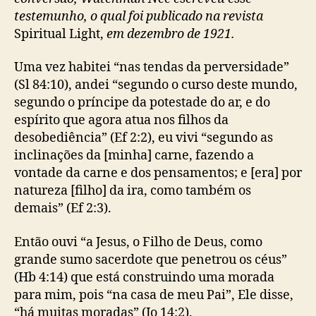
o
b
j
testemunho, o qual foi publicado na revista
s
l
o
Spiritual Light,
em dezembro de 1921.
t
i
r
c
n
a
Uma vez habitei “nas tendas da perversidade”
a
ç
(Sl 84:10), andei “segundo o curso deste mundo,
d
ã
segundo o príncipe da potestade do ar, e do
a
o
e
espírito que agora atua nos filhos da
s
desobediência” (Ef 2:2), eu vivi “segundo as
p
inclinações da [minha] carne, fazendo a
i
vontade da carne e dos pensamentos; e [era] por
r
natureza [filho] da ira, como também os
i
demais” (Ef 2:3).
t
u
Então ouvi “a Jesus, o Filho de Deus, como
a
l
grande sumo sacerdote que penetrou os céus”
(
(Hb 4:14) que está construindo uma morada
W
para mim, pois “na casa de meu Pai”, Ele disse,
a
“há muitas moradas” (Jo 14:2).