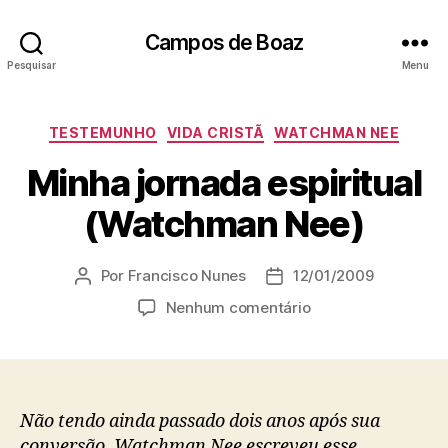
Campos de Boaz
Pesquisar
Menu
C
TESTEMUNHO
VIDA CRISTÃ
WATCHMAN NEE
a
Minha jornada espiritual
t
e
(Watchman Nee)
g
o
r
Por
Francisco Nunes
12/01/2009
A
D
i
u
a
a
e
Nenhum comentário
t
t
s
m
o
a
M
r
d
i
d
e
n
o
p
h
Não tendo ainda passado dois anos após sua
p
u
a
conversão, Watchman Nee escreveu esse