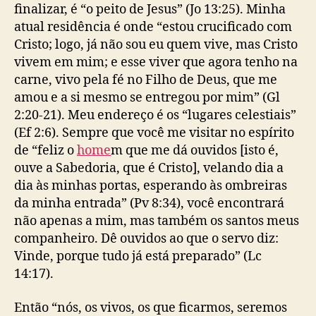
finalizar, é “o peito de Jesus” (Jo 13:25). Minha
atual residência é onde “estou crucificado com
Cristo; logo, já não sou eu quem vive, mas Cristo
vivem em mim; e esse viver que agora tenho na
carne, vivo pela fé no Filho de Deus, que me
amou e a si mesmo se entregou por mim” (Gl
2:20-21). Meu endereço é os “lugares celestiais”
(Ef 2:6). Sempre que você me visitar no espírito
de “feliz o
home
m que me dá ouvidos [isto é,
ouve a Sabedoria, que é Cristo], velando dia a
dia às minhas portas, esperando às ombreiras
da minha entrada” (Pv 8:34), você encontrará
não apenas a mim, mas também os santos meus
companheiro. Dê ouvidos ao que o servo diz:
Vinde, porque tudo já está preparado” (Lc
14:17).
Então “nós, os vivos, os que ficarmos, seremos