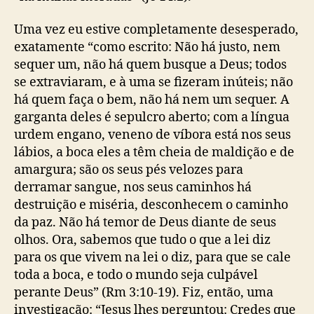
t
c
Uma vez eu estive completamente desesperado,
h
exatamente “como escrito: Não há justo, nem
m
sequer um, não há quem busque a Deus; todos
a
n
se extraviaram, e à uma se fizeram inúteis; não
N
há quem faça o bem, não há nem um sequer. A
e
garganta deles é sepulcro aberto; com a língua
e
urdem engano, veneno de víbora está nos seus
)
lábios, a boca eles a têm cheia de maldição e de
amargura; são os seus pés velozes para
derramar sangue, nos seus caminhos há
destruição e miséria, desconhecem o caminho
da paz. Não há temor de Deus diante de seus
olhos. Ora, sabemos que tudo o que a lei diz
para os que vivem na lei o diz, para que se cale
toda a boca, e todo o mundo seja culpável
perante Deus” (Rm 3:10-19). Fiz, então, uma
investigação: “Jesus lhes perguntou: Credes que