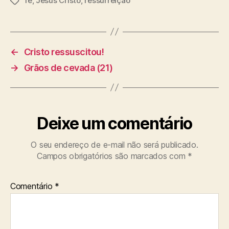
fé
,
Jesus Cristo
,
ressurreição
T
a
g
s
←
Cristo ressuscitou!
→
Grãos de cevada (21)
Deixe um comentário
O seu endereço de e-mail não será publicado.
Campos obrigatórios são marcados com
*
Comentário
*