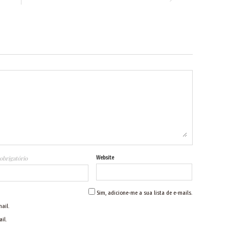
obrigatório
Website
Sim, adicione-me a sua lista de e-mails.
ail.
il.