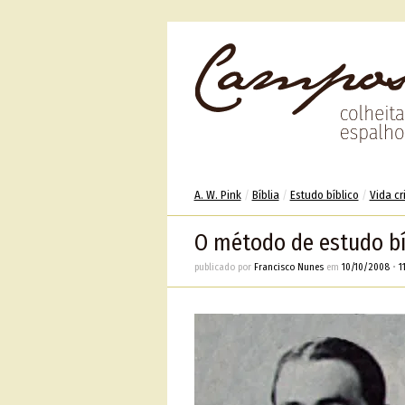
A. W. Pink
/
Bíblia
/
Estudo bíblico
/
Vida cr
O método de estudo bíb
publicado por
Francisco Nunes
em
10/10/2008
•
11