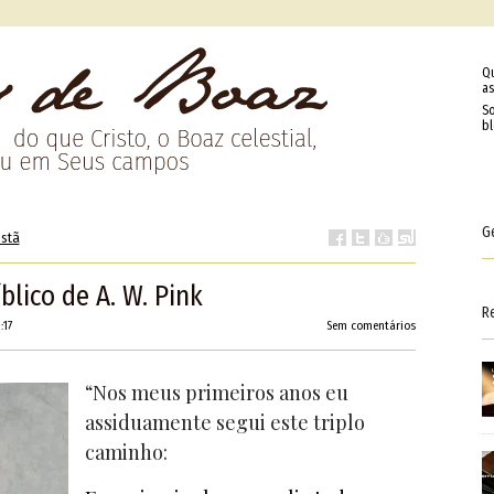
Q
as
So
b
G
istã
lico de A. W. Pink
R
:17
Sem comentários
“Nos meus primeiros anos eu
assiduamente segui este triplo
caminho: