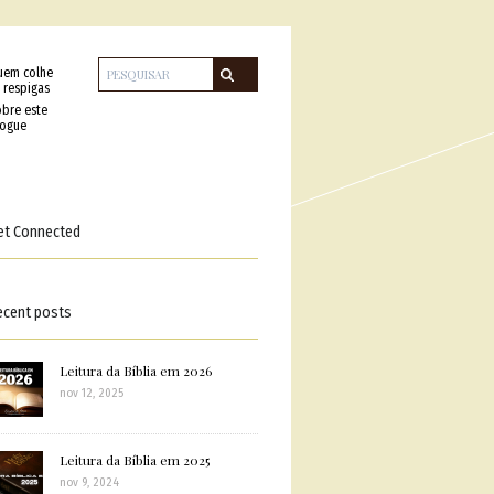
uem colhe
 respigas
bre este
logue
et Connected
ecent posts
Leitura da Bíblia em 2026
nov 12, 2025
Leitura da Bíblia em 2025
nov 9, 2024