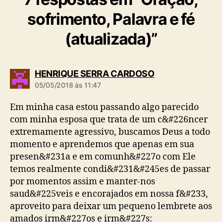
sofrimento, Palavra e fé
(atualizada)”
d
HENRIQUE SERRA CARDOSO
i
05/05/2018 às 11:47
z
:
Em minha casa estou passando algo parecido
com minha esposa que trata de um c&#226ncer
extremamente agressivo, buscamos Deus a todo
momento e aprendemos que apenas em sua
presen&#231a e em comunh&#227o com Ele
temos realmente condi&#231&#245es de passar
por momentos assim e manter-nos
saud&#225veis e encorajados em nossa f&#233,
aproveito para deixar um pequeno lembrete aos
amados irm&#227os e irm&#227s: