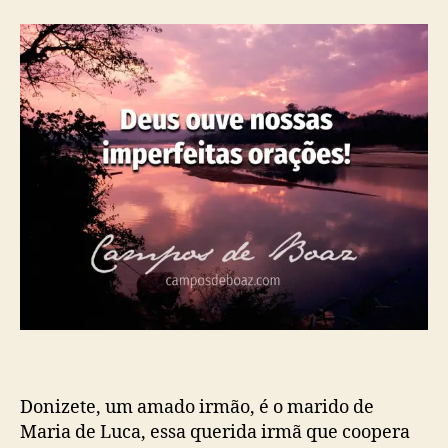
p
u
ã
o
b
o
s
l
,
t
i
s
c
o
a
f
ç
r
ã
i
o
m
e
n
t
o
,
P
a
l
a
Donizete, um amado irmão, é o marido de
v
Maria de Luca, essa querida irmã que coopera
r