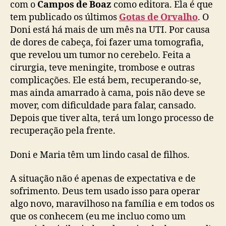
a
com o
Campos de Boaz
como editora. Ela é que
e
tem publicado os últimos
Gotas de Orvalho
. O
f
Doni está há mais de um mês na UTI. Por causa
é
de dores de cabeça, foi fazer uma tomografia,
(
que revelou um tumor no cerebelo. Feita a
a
cirurgia, teve meningite, trombose e outras
t
complicações. Ele está bem, recuperando-se,
u
a
mas ainda amarrado à cama, pois não deve se
l
mover, com dificuldade para falar, cansado.
i
Depois que tiver alta, terá um longo processo de
z
recuperação pela frente.
a
d
Doni e Maria têm um lindo casal de filhos.
a
)
A situação não é apenas de expectativa e de
sofrimento. Deus tem usado isso para operar
algo novo, maravilhoso na família e em todos os
que os conhecem (eu me incluo como um