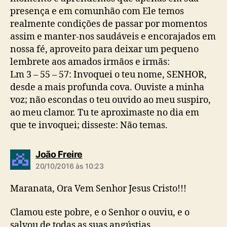
presença e em comunhão com Ele temos
realmente condições de passar por momentos
assim e manter-nos saudáveis e encorajados em
nossa fé, aproveito para deixar um pequeno
lembrete aos amados irmãos e irmãs:
Lm 3 – 55 – 57: Invoquei o teu nome, SENHOR,
desde a mais profunda cova. Ouviste a minha
voz; não escondas o teu ouvido ao meu suspiro,
ao meu clamor. Tu te aproximaste no dia em
que te invoquei; disseste: Não temas.
d
João Freire
i
20/10/2016 às 10:23
z
:
Maranata, Ora Vem Senhor Jesus Cristo!!!
Clamou este pobre, e o Senhor o ouviu, e o
salvou de todas as suas angústias.