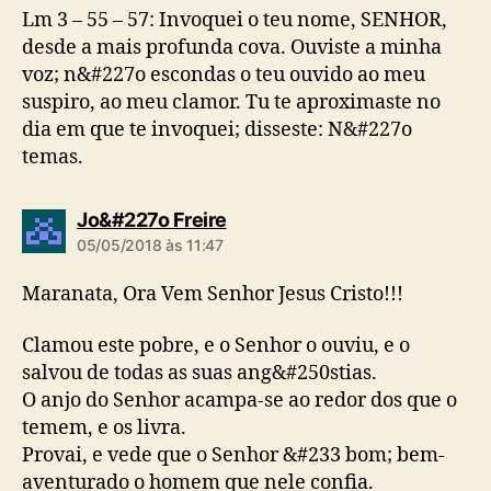
Lm 3 – 55 – 57: Invoquei o teu nome, SENHOR,
desde a mais profunda cova. Ouviste a minha
voz; n&#227o escondas o teu ouvido ao meu
suspiro, ao meu clamor. Tu te aproximaste no
dia em que te invoquei; disseste: N&#227o
temas.
d
Jo&#227o Freire
i
05/05/2018 às 11:47
z
:
Maranata, Ora Vem Senhor Jesus Cristo!!!
Clamou este pobre, e o Senhor o ouviu, e o
salvou de todas as suas ang&#250stias.
O anjo do Senhor acampa-se ao redor dos que o
temem, e os livra.
Provai, e vede que o Senhor &#233 bom; bem-
aventurado o homem que nele confia.