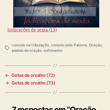
Indicações de sexta (13)
consolo na tribulação
,
consolo pela Palavra
,
Oração
,
T
pedido de oração
,
sofrimento
a
g
s
←
Gotas de orvalho (72)
→
Gotas de orvalho (73)
7 respostas em “Oração,