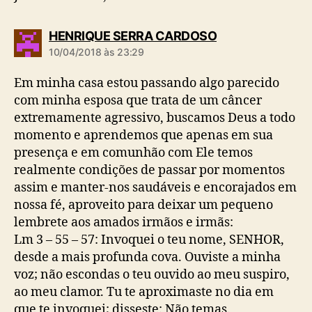
d
HENRIQUE SERRA CARDOSO
i
10/04/2018 às 23:29
z
:
Em minha casa estou passando algo parecido
com minha esposa que trata de um câncer
extremamente agressivo, buscamos Deus a todo
momento e aprendemos que apenas em sua
presença e em comunhão com Ele temos
realmente condições de passar por momentos
assim e manter-nos saudáveis e encorajados em
nossa fé, aproveito para deixar um pequeno
lembrete aos amados irmãos e irmãs:
Lm 3 – 55 – 57: Invoquei o teu nome, SENHOR,
desde a mais profunda cova. Ouviste a minha
voz; não escondas o teu ouvido ao meu suspiro,
ao meu clamor. Tu te aproximaste no dia em
que te invoquei; disseste: Não temas.