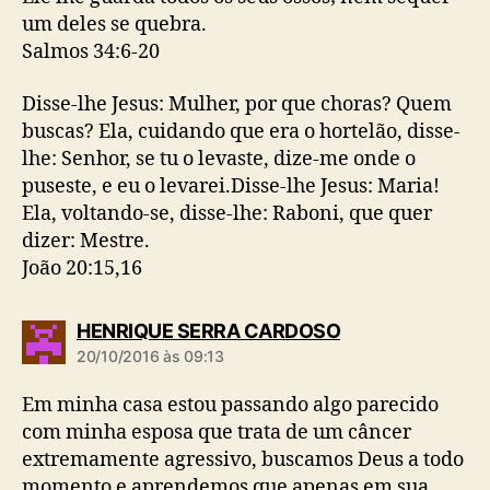
um deles se quebra.
Salmos 34:6-20
Disse-lhe Jesus: Mulher, por que choras? Quem
buscas? Ela, cuidando que era o hortelão, disse-
lhe: Senhor, se tu o levaste, dize-me onde o
puseste, e eu o levarei.Disse-lhe Jesus: Maria!
Ela, voltando-se, disse-lhe: Raboni, que quer
dizer: Mestre.
João 20:15,16
d
HENRIQUE SERRA CARDOSO
i
20/10/2016 às 09:13
z
:
Em minha casa estou passando algo parecido
com minha esposa que trata de um câncer
extremamente agressivo, buscamos Deus a todo
momento e aprendemos que apenas em sua