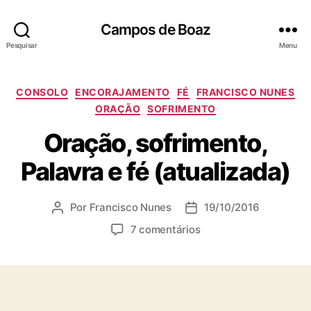
Campos de Boaz
Pesquisar
Menu
C
CONSOLO
ENCORAJAMENTO
FÉ
FRANCISCO NUNES
a
ORAÇÃO
SOFRIMENTO
t
Oração, sofrimento,
e
g
Palavra e fé (atualizada)
o
r
i
Por
Francisco Nunes
19/10/2016
A
D
a
u
a
s
e
7 comentários
t
t
m
o
a
O
r
d
r
d
e
a
o
p
ç