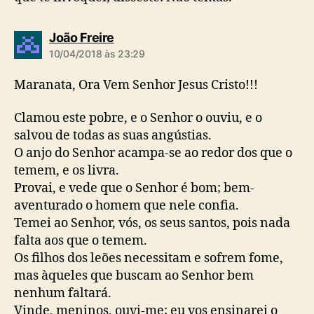
d
João Freire
i
10/04/2018 às 23:29
z
:
Maranata, Ora Vem Senhor Jesus Cristo!!!
Clamou este pobre, e o Senhor o ouviu, e o
salvou de todas as suas angústias.
O anjo do Senhor acampa-se ao redor dos que o
temem, e os livra.
Provai, e vede que o Senhor é bom; bem-
aventurado o homem que nele confia.
Temei ao Senhor, vós, os seus santos, pois nada
falta aos que o temem.
Os filhos dos leões necessitam e sofrem fome,
mas àqueles que buscam ao Senhor bem
nenhum faltará.
Vinde, meninos, ouvi-me; eu vos ensinarei o