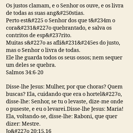
Os justos clamam, e o Senhor os ouve, e os livra
de todas as suas ang&#250stias.
Perto est&#225 o Senhor dos que t&#234m o
cora&#231&#227o quebrantado, e salva os
contritos de esp&#237rito.
Muitas s&#227o as afli&#231&#245es do justo,
mas o Senhor o livra de todas.
Ele lhe guarda todos os seus ossos; nem sequer
um deles se quebra.
Salmos 34:6-20
Disse-lhe Jesus: Mulher, por que choras? Quem
buscas? Ela, cuidando que era o hortel&#227o,
disse-lhe: Senhor, se tu o levaste, dize-me onde
o puseste, e eu o levarei.Disse-lhe Jesus: Maria!
Ela, voltando-se, disse-lhe: Raboni, que quer
dizer: Mestre.
Jo&#227o 20:15,16