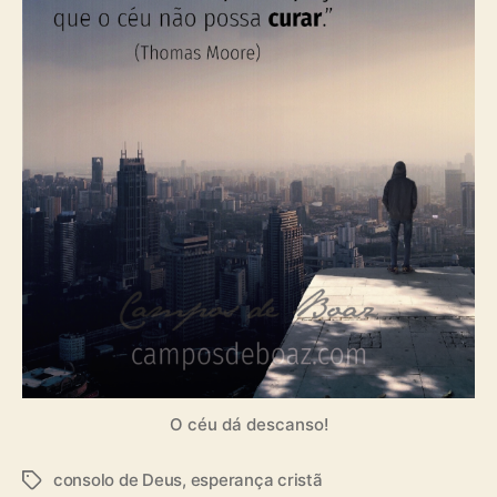
O céu dá descanso!
consolo de Deus
,
esperança cristã
T