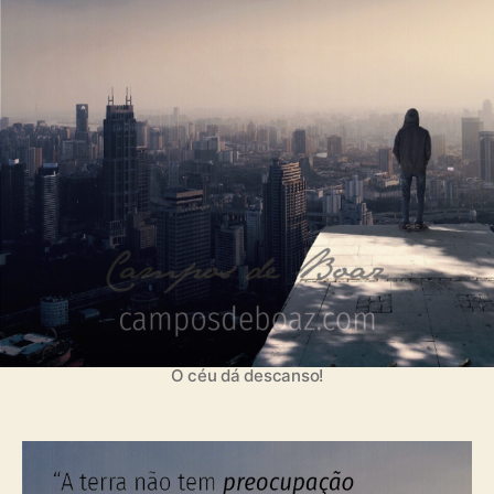
t
i
a
c
ç
a
ã
ç
o
ã
o
O céu dá descanso!