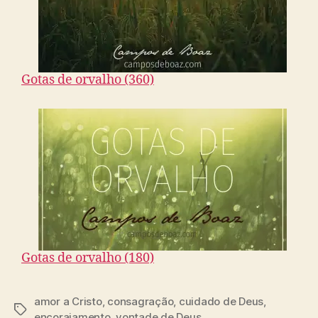
Gotas de orvalho (360)
Gotas de orvalho (180)
amor a Cristo
,
consagração
,
cuidado de Deus
,
T
encorajamento
,
vontade de Deus