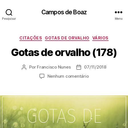
Campos de Boaz
Pesquisar
Menu
C
CITAÇÕES
GOTAS DE ORVALHO
VÁRIOS
a
Gotas de orvalho (178)
t
e
g
Por
Francisco Nunes
07/11/2018
A
D
o
u
a
r
e
Nenhum comentário
t
t
i
m
o
a
a
G
r
d
s
o
d
e
t
o
p
a
p
u
s
o
b
d
s
l
e