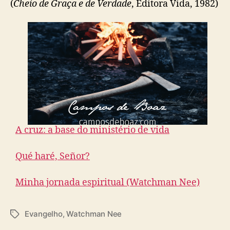
(
Cheio de Graça e de Verdade
, Editora Vida, 1982)
A cruz: a base do ministério de vida
Qué haré, Señor?
Minha jornada espiritual (Watchman Nee)
Evangelho
,
Watchman Nee
T
a