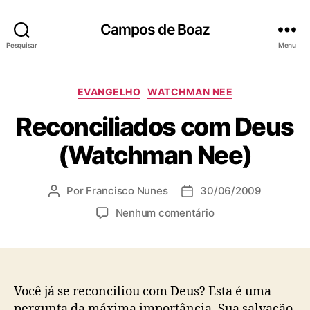
Campos de Boaz
Pesquisar
Menu
C
EVANGELHO
WATCHMAN NEE
a
Reconciliados com Deus
t
e
(Watchman Nee)
g
o
r
Por
Francisco Nunes
30/06/2009
A
D
i
u
a
a
e
Nenhum comentário
t
t
s
m
o
a
R
r
d
e
d
e
c
o
p
o
Você já se reconciliou com Deus? Esta é uma
p
u
n
pergunta da máxima importância. Sua salvação