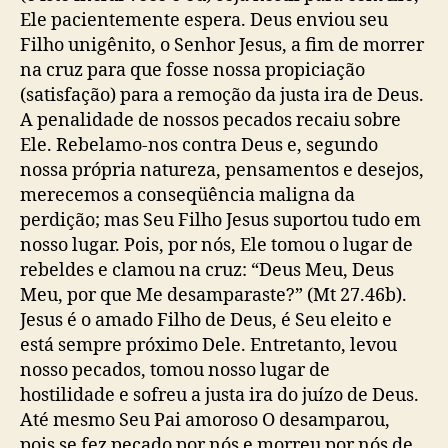
Ele pacientemente espera. Deus enviou seu
Filho unigênito, o Senhor Jesus, a fim de morrer
na cruz para que fosse nossa propiciação
(satisfação) para a remoção da justa ira de Deus.
A penalidade de nossos pecados recaiu sobre
Ele. Rebelamo-nos contra Deus e, segundo
nossa própria natureza, pensamentos e desejos,
merecemos a conseqüência maligna da
perdição; mas Seu Filho Jesus suportou tudo em
nosso lugar. Pois, por nós, Ele tomou o lugar de
rebeldes e clamou na cruz: “Deus Meu, Deus
Meu, por que Me desamparaste?” (Mt 27.46b).
Jesus é o amado Filho de Deus, é Seu eleito e
está sempre próximo Dele. Entretanto, levou
nosso pecados, tomou nosso lugar de
hostilidade e sofreu a justa ira do juízo de Deus.
Até mesmo Seu Pai amoroso O desamparou,
pois se fez pecado por nós e morreu por nós de