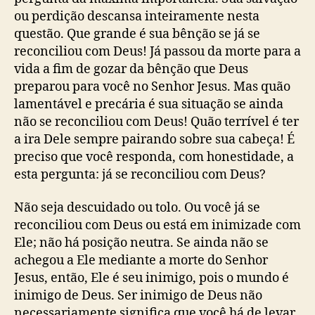
o
b
c
ou perdição descansa inteiramente nesta
s
l
i
questão. Que grande é sua bênção se já se
t
i
l
c
reconciliou com Deus! Já passou da morte para a
i
a
vida a fim de gozar da bênção que Deus
a
ç
preparou para você no Senhor Jesus. Mas quão
d
ã
o
lamentável e precária é sua situação se ainda
o
s
não se reconciliou com Deus! Quão terrível é ter
c
a ira Dele sempre pairando sobre sua cabeça! É
o
preciso que você responda, com honestidade, a
m
esta pergunta: já se reconciliou com Deus?
D
e
Não seja descuidado ou tolo. Ou você já se
u
reconciliou com Deus ou está em inimizade com
s
(
Ele; não há posição neutra. Se ainda não se
W
achegou a Ele mediante a morte do Senhor
a
Jesus, então, Ele é seu inimigo, pois o mundo é
t
inimigo de Deus. Ser inimigo de Deus não
c
necessariamente significa que você há de levar