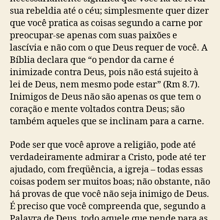
h
sua rebeldia até o céu; simplesmente quer dizer
m
que você pratica as coisas segundo a carne por
a
n
preocupar-se apenas com suas paixões e
N
lascívia e não com o que Deus requer de você. A
e
Bíblia declara que “o pendor da carne é
e
inimizade contra Deus, pois não está sujeito à
)
lei de Deus, nem mesmo pode estar” (Rm 8.7).
Inimigos de Deus não são apenas os que tem o
coração e mente voltados contra Deus; são
também aqueles que se inclinam para a carne.
Pode ser que você aprove a religião, pode até
verdadeiramente admirar a Cristo, pode até ter
ajudado, com freqüência, a igreja – todas essas
coisas podem ser muitos boas; não obstante, não
há provas de que você não seja inimigo de Deus.
É preciso que você compreenda que, segundo a
Palavra de Deus, todo aquele que pende para as