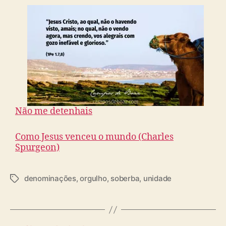
Não me detenhais
Como Jesus venceu o mundo (Charles
Spurgeon)
denominações
,
orgulho
,
soberba
,
unidade
T
a
g
s