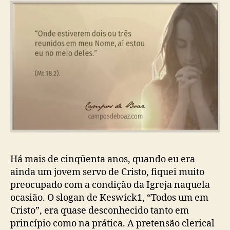
o
b
d
s
l
o
t
i
s
c
n
a
o
ç
n
ã
o
o
m
e
d
o
S
e
n
Há mais de cinqüenta anos, quando eu era
h
ainda um jovem servo de Cristo, fiquei muito
o
preocupado com a condição da Igreja naquela
r
ocasião. O slogan de Keswick
1
, “Todos um em
J
e
Cristo”, era quase desconhecido tanto em
s
princípio como na prática. A pretensão clerical