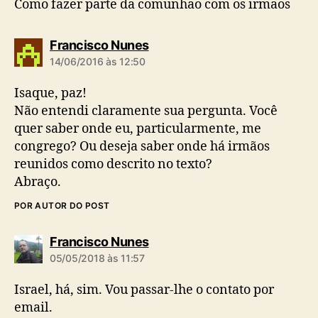
Como fazer parte da comunhao com os irmaos
d
Francisco Nunes
i
14/06/2016 às 12:50
z
:
Isaque, paz!
Não entendi claramente sua pergunta. Você
quer saber onde eu, particularmente, me
congrego? Ou deseja saber onde há irmãos
reunidos como descrito no texto?
Abraço.
POR AUTOR DO POST
d
Francisco Nunes
i
05/05/2018 às 11:57
z
:
Israel, há, sim. Vou passar-lhe o contato por
email.