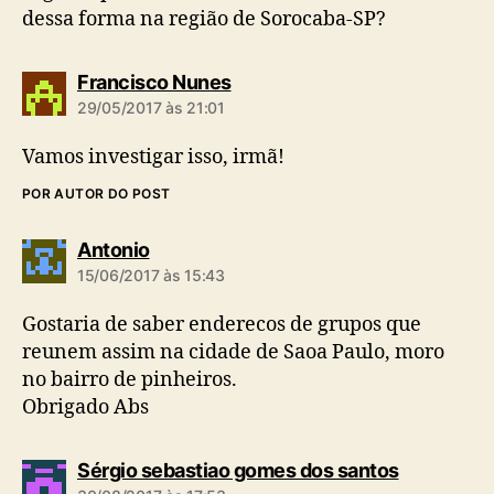
dessa forma na região de Sorocaba-SP?
d
Francisco Nunes
i
29/05/2017 às 21:01
z
:
Vamos investigar isso, irmã!
POR AUTOR DO POST
d
Antonio
i
15/06/2017 às 15:43
z
:
Gostaria de saber enderecos de grupos que
reunem assim na cidade de Saoa Paulo, moro
no bairro de pinheiros.
Obrigado Abs
d
Sérgio sebastiao gomes dos santos
i