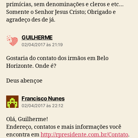
primícias, sem denominações e cleros e etc…
Somente o Senhor Jesus Cristo; Obrigado e
agradeço des de já.
d
GUILHERME
i
02/04/2017 às 21:19
z
:
Gostaria do contato dos irmãos em Belo
Horizonte. Onde é?
Deus abençoe
d
Francisco Nunes
i
02/04/2017 às 22:12
z
:
Olá, Guilherme!
Endereço, contatos e mais informações você
encontra em
http://rpresidente.com.br/Contato
.