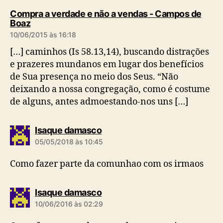
Compra a verdade e não a vendas - Campos de
d
Boaz
i
10/06/2015 às 16:18
z
:
[…] caminhos (Is 58.13,14), buscando distrações
e prazeres mundanos em lugar dos benefícios
de Sua presença no meio dos Seus. “Não
deixando a nossa congregação, como é costume
de alguns, antes admoestando-nos uns […]
d
Isaque damasco
i
05/05/2018 às 10:45
z
:
Como fazer parte da comunhao com os irmaos
d
Isaque damasco
i
10/06/2016 às 02:29
z
: