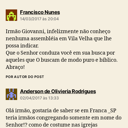
d
Francisco Nunes
i
14/03/2017 às 20:04
z
:
Irmão Giovanni, infelizmente não conheço
nenhuma assembléia em Vila Velha que lhe
possa indicar.
Que o Senhor conduza você em sua busca por
aqueles que O buscam de modo puro e bíblico.
Abraço!
POR AUTOR DO POST
d
Anderson de Olivieria Rodrigues
i
02/04/2017 às 13:33
z
:
Olá irmão, gostaria de saber se em Franca _SP
teria irmãos congregando somente em nome do
Senhor!? como de costume nas igrejas