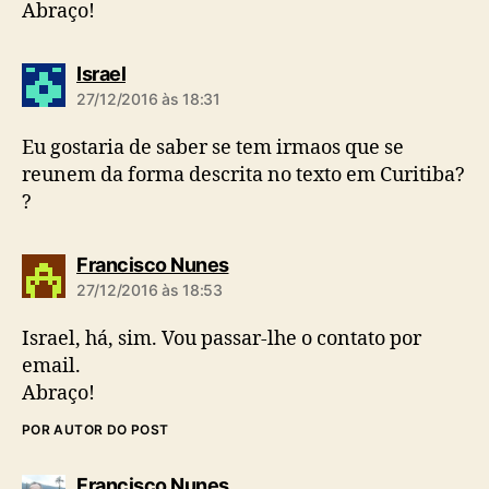
Abraço!
d
Israel
i
27/12/2016 às 18:31
z
:
Eu gostaria de saber se tem irmaos que se
reunem da forma descrita no texto em Curitiba?
?
d
Francisco Nunes
i
27/12/2016 às 18:53
z
:
Israel, há, sim. Vou passar-lhe o contato por
email.
Abraço!
POR AUTOR DO POST
d
Francisco Nunes