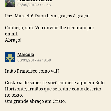
i
05/05/2018 às 11:56
z
:
Paz, Marcelo! Estou bem, graças à graça!
Conheço, sim. Vou enviar-lhe o contato por
email.
Abraço!
d
Marcelo
i
06/03/2017 às 18:59
z
:
Imão Francisco como vai?
Gostaria de saber se você conhece aqui em Belo
Horizonte, irmãos que se reúne como descrito
no texto.
Um grande abraço em Cristo.