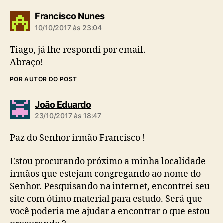
d
Francisco Nunes
i
10/10/2017 às 23:04
z
:
Tiago, já lhe respondi por email.
Abraço!
POR AUTOR DO POST
d
João Eduardo
i
23/10/2017 às 18:47
z
:
Paz do Senhor irmão Francisco !
Estou procurando próximo a minha localidade
irmãos que estejam congregando ao nome do
Senhor. Pesquisando na internet, encontrei seu
site com ótimo material para estudo. Será que
você poderia me ajudar a encontrar o que estou