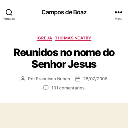
Campos de Boaz
Pesquisar
Menu
C
IGREJA
THOMAS NEATBY
a
Reunidos no nome do
t
e
Senhor Jesus
g
o
r
Por
Francisco Nunes
28/07/2008
A
D
i
u
a
a
e
101 comentários
t
t
s
m
o
a
R
r
d
e
d
e
u
o
p
n
p
u
i