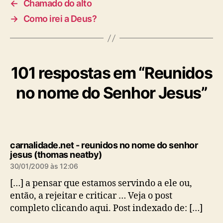
←
Chamado do alto
→
Como irei a Deus?
101 respostas em “Reunidos
no nome do Senhor Jesus”
carnalidade.net - reunidos no nome do senhor
d
jesus (thomas neatby)
i
30/01/2009 às 12:06
z
:
[…] a pensar que estamos servindo a ele ou,
então, a rejeitar e criticar … Veja o post
completo clicando aqui. Post indexado de: […]