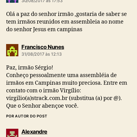
30/08/2017 às 17:53
z
:
Olá a paz do senhor irmão ,gostaria de saber se
tem irmãos reunidos em assembleia ao nome
do senhor Jesus em campinas
d
Francisco Nunes
i
31/08/2017 às 12:13
z
:
Paz, irmão Sérgio!
Conheço pessoalmente uma assembléia de
irmãos em Campinas muito preciosa. Entre em
contato com o irmão Virgílio:
virgilio(a)strack.com.br (substitua (a) por @).
Que o Senhor abençoe você.
POR AUTOR DO POST
d
Alexandre