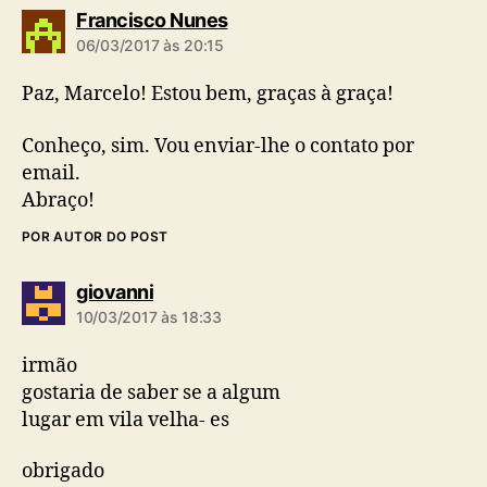
d
Francisco Nunes
i
06/03/2017 às 20:15
z
:
Paz, Marcelo! Estou bem, graças à graça!
Conheço, sim. Vou enviar-lhe o contato por
email.
Abraço!
POR AUTOR DO POST
d
giovanni
i
10/03/2017 às 18:33
z
:
irmão
gostaria de saber se a algum
lugar em vila velha- es
obrigado