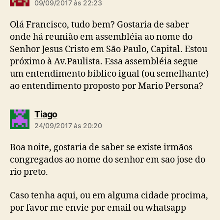
i
09/09/2017 às 22:23
z
:
Olá Francisco, tudo bem? Gostaria de saber
onde há reunião em assembléia ao nome do
Senhor Jesus Cristo em São Paulo, Capital. Estou
próximo à Av.Paulista. Essa assembléia segue
um entendimento bíblico igual (ou semelhante)
ao entendimento proposto por Mario Persona?
d
Tiago
i
24/09/2017 às 20:20
z
:
Boa noite, gostaria de saber se existe irmãos
congregados ao nome do senhor em sao jose do
rio preto.
Caso tenha aqui, ou em alguma cidade procima,
por favor me envie por email ou whatsapp