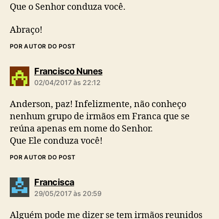
Que o Senhor conduza você.
Abraço!
POR AUTOR DO POST
d
Francisco Nunes
i
02/04/2017 às 22:12
z
:
Anderson, paz! Infelizmente, não conheço
nenhum grupo de irmãos em Franca que se
reúna apenas em nome do Senhor.
Que Ele conduza você!
POR AUTOR DO POST
d
Francisca
i
29/05/2017 às 20:59
z
:
Alguém pode me dizer se tem irmãos reunidos