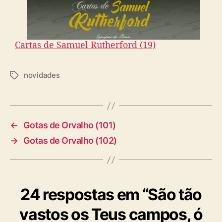
Cartas de Samuel Rutherford (19)
novidades
T
a
g
s
←
Gotas de Orvalho (101)
→
Gotas de Orvalho (102)
24 respostas em “São tão
vastos os Teus campos, ó