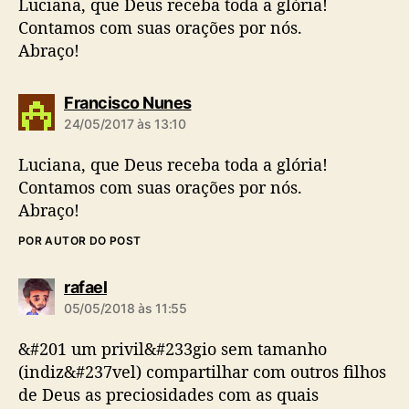
Luciana, que Deus receba toda a glória!
Contamos com suas orações por nós.
Abraço!
d
Francisco Nunes
i
24/05/2017 às 13:10
z
:
Luciana, que Deus receba toda a glória!
Contamos com suas orações por nós.
Abraço!
POR AUTOR DO POST
d
rafael
i
05/05/2018 às 11:55
z
:
&#201 um privil&#233gio sem tamanho
(indiz&#237vel) compartilhar com outros filhos
de Deus as preciosidades com as quais