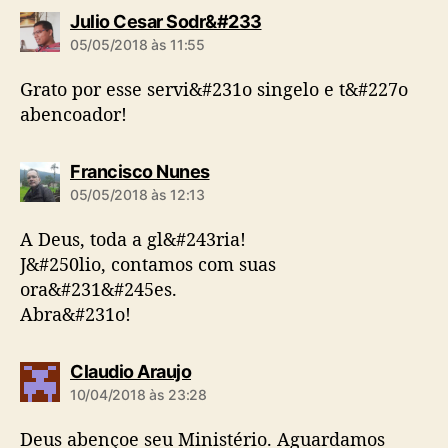
d
Julio Cesar Sodr&#233
i
05/05/2018 às 11:55
z
:
Grato por esse servi&#231o singelo e t&#227o
abencoador!
d
Francisco Nunes
i
05/05/2018 às 12:13
z
:
A Deus, toda a gl&#243ria!
J&#250lio, contamos com suas
ora&#231&#245es.
Abra&#231o!
d
Claudio Araujo
i
10/04/2018 às 23:28
z
:
Deus abençoe seu Ministério. Aguardamos