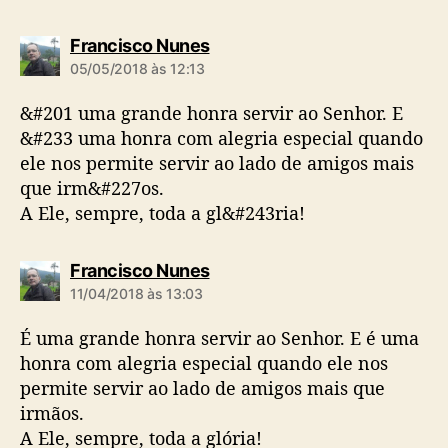
d
Francisco Nunes
i
05/05/2018 às 12:13
z
:
&#201 uma grande honra servir ao Senhor. E
&#233 uma honra com alegria especial quando
ele nos permite servir ao lado de amigos mais
que irm&#227os.
A Ele, sempre, toda a gl&#243ria!
d
Francisco Nunes
i
11/04/2018 às 13:03
z
:
É uma grande honra servir ao Senhor. E é uma
honra com alegria especial quando ele nos
permite servir ao lado de amigos mais que
irmãos.
A Ele, sempre, toda a glória!