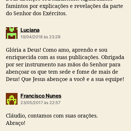
famintos por explicações e revelações da parte
do Senhor dos Exércitos.
d
Luciana
i
10/04/2018 às 23:28
z
:
Glória a Deus! Como amo, aprendo e sou
enriquecida com as suas publicações. Obrigada
por ser instrumento nas mãos do Senhor para
abençoar os que tem sede e fome de mais de
Deus! Que Jesus abençoe a você e a sua equipe!
d
Francisco Nunes
i
23/05/2017 às 22:57
z
:
Cláudio, contamos com suas orações.
Abraço!