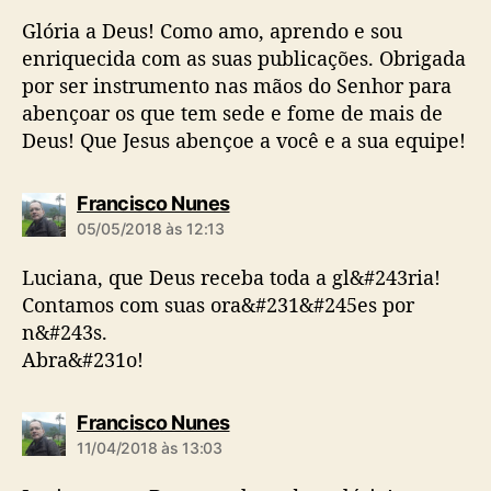
:
Glória a Deus! Como amo, aprendo e sou
enriquecida com as suas publicações. Obrigada
por ser instrumento nas mãos do Senhor para
abençoar os que tem sede e fome de mais de
Deus! Que Jesus abençoe a você e a sua equipe!
d
Francisco Nunes
i
05/05/2018 às 12:13
z
:
Luciana, que Deus receba toda a gl&#243ria!
Contamos com suas ora&#231&#245es por
n&#243s.
Abra&#231o!
d
Francisco Nunes
i
11/04/2018 às 13:03
z
: