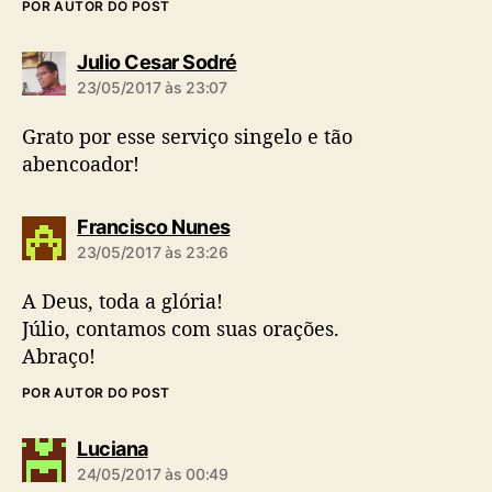
POR AUTOR DO POST
d
Julio Cesar Sodré
i
23/05/2017 às 23:07
z
:
Grato por esse serviço singelo e tão
abencoador!
d
Francisco Nunes
i
23/05/2017 às 23:26
z
:
A Deus, toda a glória!
Júlio, contamos com suas orações.
Abraço!
POR AUTOR DO POST
d
Luciana
i
24/05/2017 às 00:49
z