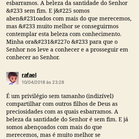
esbarramos. A beleza da santidade do Senhor
&#233 sem fim. E j&#225 somos
aben&#231oados com mais do que merecemos,
mas &#233 muito melhor se conseguirmos
contemplar esta beleza com conhecimento.
Minha ora&#231&#227o &#233 para que o
Senhor nos leve a conhecer e a prosseguir em
conhecer ao Senhor.
d
rafael
i
10/04/2018 às 23:28
z
:
É um privilégio sem tamanho (indizível)
compartilhar com outros filhos de Deus as
preciosidades com as quais esbarramos. A
beleza da santidade do Senhor é sem fim. E já
somos abençoados com mais do que
merecemos, mas é muito melhor se