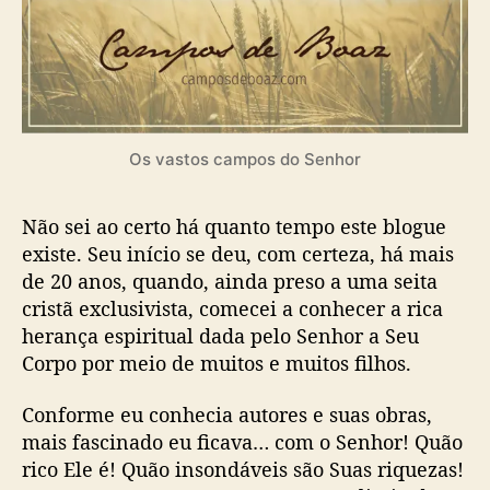
s
,
ó
a
m
a
d
Os vastos campos do Senhor
o
B
o
Não sei ao certo há quanto tempo este blogue
a
existe. Seu início se deu, com certeza, há mais
z
de 20 anos, quando, ainda preso a uma seita
c
cristã exclusivista, comecei a conhecer a rica
e
herança espiritual dada pelo Senhor a Seu
l
Corpo por meio de muitos e muitos filhos.
e
s
t
Conforme eu conhecia autores e suas obras,
i
mais fascinado eu ficava… com o Senhor! Quão
a
rico Ele é! Quão insondáveis são Suas riquezas!
l