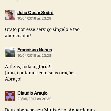
d
Julio Cesar Sodré
i
10/04/2018 às 23:28
z
:
Grato por esse serviço singelo e tão
abencoador!
d
Francisco Nunes
i
10/04/2018 às 23:28
z
:
A Deus, toda a glória!
Júlio, contamos com suas orações.
Abraço!
d
Claudio Araujo
i
23/05/2017 às 20:39
z
:
Deus abençoe seu Ministério. Aguardamos