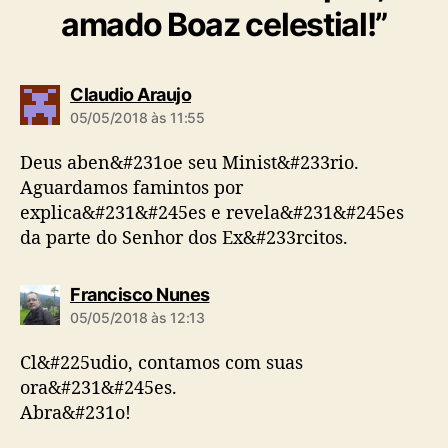
amado Boaz celestial!”
d
Claudio Araujo
i
05/05/2018 às 11:55
z
:
Deus aben&#231oe seu Minist&#233rio.
Aguardamos famintos por
explica&#231&#245es e revela&#231&#245es
da parte do Senhor dos Ex&#233rcitos.
d
Francisco Nunes
i
05/05/2018 às 12:13
z
:
Cl&#225udio, contamos com suas
ora&#231&#245es.
Abra&#231o!