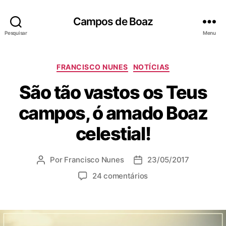
Campos de Boaz
Pesquisar
Menu
C
FRANCISCO NUNES
NOTÍCIAS
a
São tão vastos os Teus
t
e
campos, ó amado Boaz
g
o
celestial!
r
i
a
Por
Francisco Nunes
23/05/2017
A
D
s
u
a
e
24 comentários
t
t
m
o
a
S
r
d
ã
d
e
o