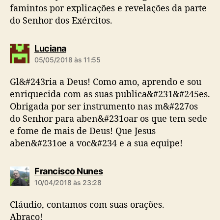
famintos por explicações e revelações da parte
do Senhor dos Exércitos.
d
Luciana
i
05/05/2018 às 11:55
z
:
Gl&#243ria a Deus! Como amo, aprendo e sou
enriquecida com as suas publica&#231&#245es.
Obrigada por ser instrumento nas m&#227os
do Senhor para aben&#231oar os que tem sede
e fome de mais de Deus! Que Jesus
aben&#231oe a voc&#234 e a sua equipe!
d
Francisco Nunes
i
10/04/2018 às 23:28
z
:
Cláudio, contamos com suas orações.
Abraço!