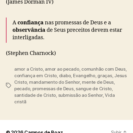
(James Dorman IV)
A
confiança
nas promessas de Deus e a
observância
de Seus preceitos devem estar
interligadas.
(Stephen Charnock)
amor a Cristo
,
amor ao pecado
,
comunhão com Deus
,
confiança em Cristo
,
diabo
,
Evangelho
,
graças
,
Jesus
Cristo
,
mandamento do Senhor
,
mente de Deus
,
T
pecado
,
promessas de Deus
,
sangue de Cristo
,
a
santidade de Cristo
,
submissão ao Senhor
,
Vida
g
cristã
s
© 2026
Campos de Boaz
Subir
↑