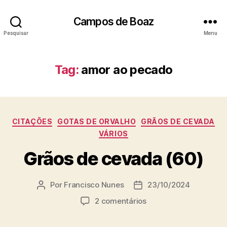
Campos de Boaz
Pesquisar
Menu
Tag:
amor ao pecado
C
CITAÇÕES
GOTAS DE ORVALHO
GRÃOS DE CEVADA
a
VÁRIOS
t
Grãos de cevada (60)
e
g
o
Por
Francisco Nunes
23/10/2024
A
D
r
u
a
i
e
2 comentários
t
t
a
m
o
a
s
G