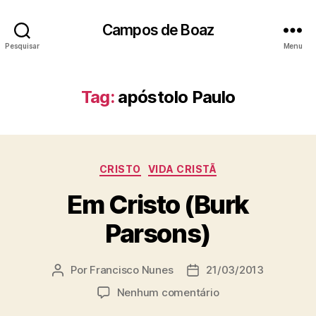
Campos de Boaz
Pesquisar
Menu
Tag:
apóstolo Paulo
C
CRISTO
VIDA CRISTÃ
a
Em Cristo (Burk
t
e
Parsons)
g
o
r
Por
Francisco Nunes
21/03/2013
A
D
i
u
a
a
e
Nenhum comentário
t
t
s
m