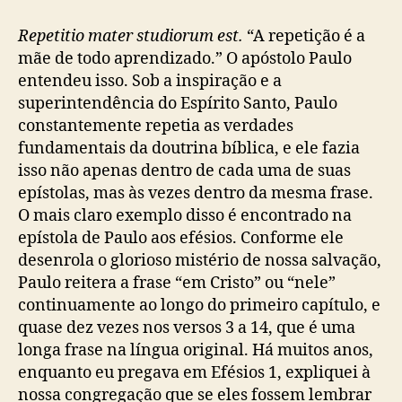
o
a
E
r
d
m
Repetitio mater studiorum est.
“A repetição é a
d
e
C
mãe de todo aprendizado.” O apóstolo Paulo
o
p
r
entendeu isso. Sob a inspiração e a
p
u
i
o
b
superintendência do Espírito Santo, Paulo
s
s
l
constantemente repetia as verdades
t
t
i
fundamentais da doutrina bíblica, e ele fazia
o
c
(
isso não apenas dentro de cada uma de suas
a
B
epístolas, mas às vezes dentro da mesma frase.
ç
u
O mais claro exemplo disso é encontrado na
ã
r
epístola de Paulo aos efésios. Conforme ele
o
k
desenrola o glorioso mistério de nossa salvação,
P
Paulo reitera a frase “em Cristo” ou “nele”
a
continuamente ao longo do primeiro capítulo, e
r
s
quase dez vezes nos versos 3 a 14, que é uma
o
longa frase na língua original. Há muitos anos,
n
enquanto eu pregava em Efésios 1, expliquei à
s
nossa congregação que se eles fossem lembrar