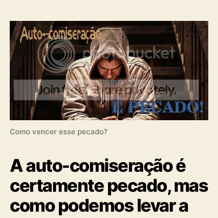
u
a
t
t
o
a
r
d
d
e
o
p
p
u
o
b
s
l
t
i
c
a
ç
Como vencer esse pecado?
ã
o
A auto-comiseração é
certamente pecado, mas
como podemos levar a