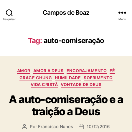
Campos de Boaz
Pesquisar
Menu
Tag:
auto-comiseração
C
AMOR
AMOR A DEUS
ENCORAJAMENTO
FÉ
a
GRACE CHUNG
HUMILDADE
SOFRIMENTO
t
VIDA CRISTÃ
VONTADE DE DEUS
e
g
A auto-comiseração e a
o
traição a Deus
r
i
a
Por
Francisco Nunes
10/12/2016
A
D
s