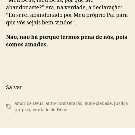
“Meu Deus, meu Deus, por que Me
abandonaste?” era, na verdade, a declaração:
“Eu serei abandonado por Meu próprio Pai para
que vós sejais bem-vindos”.
Não, não há porque termos pena de nós, pois
somos amados.
Salvar
amor de Deus
,
auto-comiseração
,
auto-piedade
,
justiça
T
própria
,
vontade de Deus
a
g
s