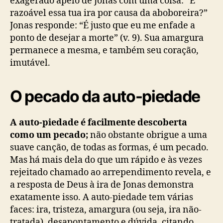
exagerado apelo de Jonas com uma coisa: “É
razoável essa tua ira por causa da aboboreira?”
Jonas responde: “É justo que eu me enfade a
ponto de desejar a morte” (v. 9). Sua amargura
permanece a mesma, e também seu coração,
imutável.
O pecado da auto-piedade
A auto-piedade é facilmente descoberta
como um pecado;
não obstante obrigue a uma
suave canção, de todas as formas, é um pecado.
Mas há mais dela do que um rápido e às vezes
rejeitado chamado ao arrependimento revela, e
a resposta de Deus à ira de Jonas demonstra
exatamente isso. A auto-piedade tem várias
faces: ira, tristeza, amargura (ou seja, ira não-
tratada), desapontamento e dúvida, citando