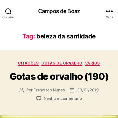
Campos de Boaz
Pesquisar
Menu
Tag:
beleza da santidade
C
CITAÇÕES
GOTAS DE ORVALHO
VÁRIOS
a
Gotas de orvalho (190)
t
e
g
Por
Francisco Nunes
30/01/2019
A
D
o
u
a
r
e
Nenhum comentário
t
t
i
m
o
a
a
G
r
d
s
o