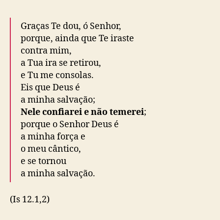
Graças Te dou, ó
Senhor
,
porque, ainda que Te iraste
contra mim,
a Tua ira se retirou,
e Tu me consolas.
Eis que Deus é
a minha salvação;
Nele confiarei e não temerei
;
porque o
Senhor Deus
é
a minha força e
o meu cântico,
e se tornou
a minha salvação.
(Is 12.1,2)