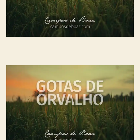
r
a
v
ç
a
ã
l
o
h
o
(
3
1
0
)