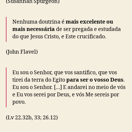
(Susannah Spurgeon)
Nenhuma doutrina é
mais excelente ou
mais necessária
de ser pregada e estudada
do que Jesus Cristo, e Este crucificado.
(John Flavel)
Eu sou o
Senhor
, que vos santifico, que vos
tirei da terra do Egito
para ser o vosso Deus
.
Eu sou o
Senhor
. […] E andarei no meio de vós
e Eu vos serei por Deus, e vós Me sereis por
povo.
(Lv 22.32b, 33; 26.12)