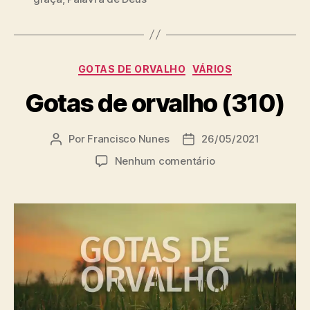
a
g
s
C
GOTAS DE ORVALHO
VÁRIOS
a
Gotas de orvalho (310)
t
e
g
Por
Francisco Nunes
26/05/2021
A
D
o
u
a
r
e
Nenhum comentário
t
t
i
m
o
a
a
G
r
d
s
o
d
e
t
o
p
a
p
u
s
o
b
d
s
l
e
t
i
o
c