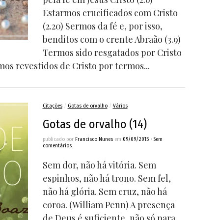
Estarmos crucificados com Cristo
(2.20) Sermos da fé e, por isso,
benditos com o crente Abraão (3.9)
Termos sido resgatados por Cristo
mos revestidos de Cristo por termos...
Citações
/
Gotas de orvalho
/
Vários
Gotas de orvalho (14)
publicado por
Francisco Nunes
em
09/09/2015
•
Sem
comentários
Sem dor, não há vitória. Sem
espinhos, não há trono. Sem fel,
não há glória. Sem cruz, não há
coroa. (William Penn) A presença
de Deus é suficiente, não só para