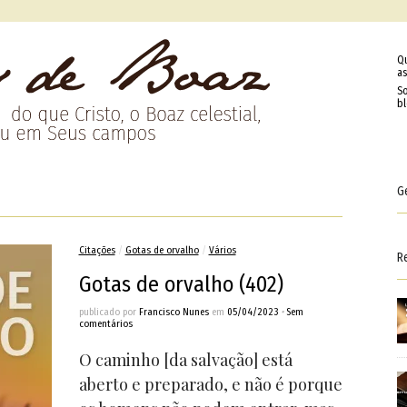
Q
as
So
b
G
Citações
/
Gotas de orvalho
/
Vários
R
Gotas de orvalho (402)
publicado por
Francisco Nunes
em
05/04/2023
•
Sem
comentários
O caminho [da salvação] está
aberto e preparado, e não é porque