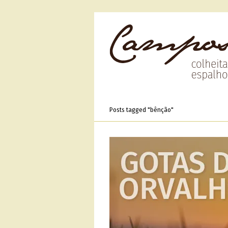
Posts tagged "bênção"