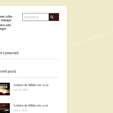
uem colhe
 respigas
bre este
logue
et Connected
ecent posts
Leitura da Bíblia em 2026
nov 12, 2025
Leitura da Bíblia em 2025
nov 9, 2024