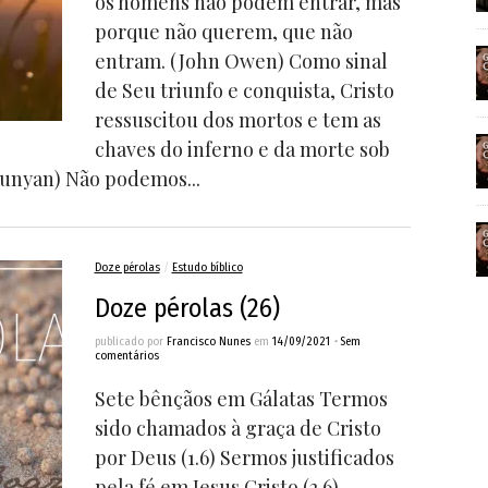
os homens não podem entrar, mas
porque não querem, que não
entram. (John Owen) Como sinal
de Seu triunfo e conquista, Cristo
ressuscitou dos mortos e tem as
chaves do inferno e da morte sob
 Bunyan) Não podemos...
Doze pérolas
/
Estudo bíblico
Doze pérolas (26)
publicado por
Francisco Nunes
em
14/09/2021
•
Sem
comentários
Sete bênçãos em Gálatas Termos
sido chamados à graça de Cristo
por Deus (1.6) Sermos justificados
pela fé em Jesus Cristo (2.6)