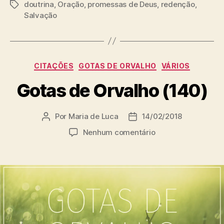
doutrina
,
Oração
,
promessas de Deus
,
redenção
,
T
Salvação
a
g
s
C
CITAÇÕES
GOTAS DE ORVALHO
VÁRIOS
a
Gotas de Orvalho (140)
t
e
g
Por
Maria de Luca
14/02/2018
A
D
o
u
a
r
e
Nenhum comentário
t
t
i
m
o
a
a
G
r
d
s
o
d
e
t
o
p
a
p
u
s
o
b
d
s
l
e