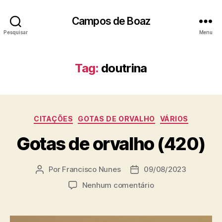
Campos de Boaz
Pesquisar
Menu
Tag:
doutrina
C
CITAÇÕES
GOTAS DE ORVALHO
VÁRIOS
a
Gotas de orvalho (420)
t
e
g
Por
Francisco Nunes
09/08/2023
A
D
o
u
a
r
e
Nenhum comentário
t
t
i
m
o
a
a
G
r
d
s
o