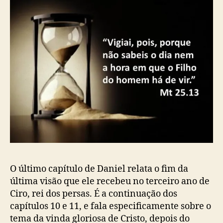
o
p
p
u
o
b
s
l
t
i
c
a
ç
ã
o
O último capítulo de Daniel relata o fim da
última visão que ele recebeu no terceiro ano de
Ciro, rei dos persas. É a continuação dos
capítulos 10 e 11, e fala especificamente sobre o
tema da vinda gloriosa de Cristo, depois do