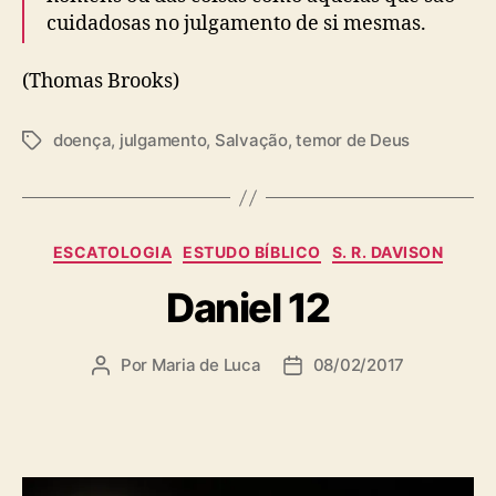
cuidadosas no julgamento de si mesmas.
(Thomas Brooks)
doença
,
julgamento
,
Salvação
,
temor de Deus
T
a
g
s
C
ESCATOLOGIA
ESTUDO BÍBLICO
S. R. DAVISON
a
Daniel 12
t
e
g
Por
Maria de Luca
08/02/2017
A
D
o
u
a
r
t
t
i
o
a
a
r
d
s
d
e