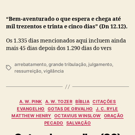
“Bem-aventurado o que espera e chega até
mil trezentos e trinta e cinco dias” (Dn 12.12).
Os 1.335 dias mencionados aqui incluem ainda
mais 45 dias depois dos 1.290 dias do vers
arrebatamento
,
grande tribulação
,
julgamento
,
T
ressurreição
,
vigilância
a
g
s
C
A. W. PINK
A. W. TOZER
BÍBLIA
CITAÇÕES
a
EVANGELHO
GOTAS DE ORVALHO
J. C. RYLE
t
MATTHEW HENRY
OCTAVIUS WINSLOW
ORAÇÃO
e
PECADO
SALVAÇÃO
g
o