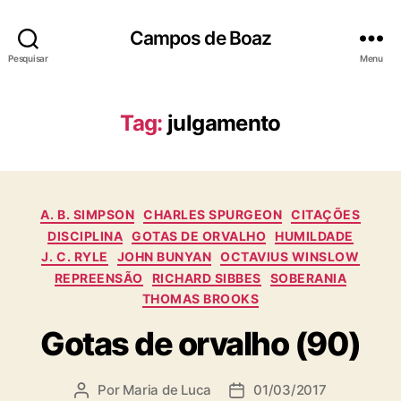
Campos de Boaz
Pesquisar
Menu
Tag:
julgamento
C
A. B. SIMPSON
CHARLES SPURGEON
CITAÇÕES
a
DISCIPLINA
GOTAS DE ORVALHO
HUMILDADE
t
J. C. RYLE
JOHN BUNYAN
OCTAVIUS WINSLOW
e
REPREENSÃO
RICHARD SIBBES
SOBERANIA
g
THOMAS BROOKS
o
r
Gotas de orvalho (90)
i
a
s
Por
Maria de Luca
01/03/2017
A
D