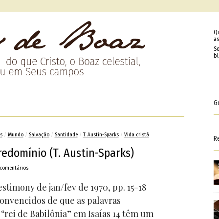
Q
as
So
b
G
s
/
Mundo
/
Salvação
/
Santidade
/
T. Austin-Sparks
/
Vida cristã
R
edomínio (T. Austin-Sparks)
 comentários
estimony de jan/fev de 1970, pp. 15-18
convencidos de que as palavras
“rei de Babilônia” em Isaías 14 têm um