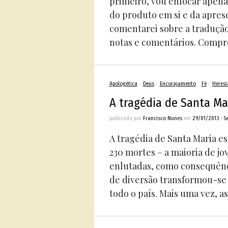
primeiro, vou enfocar apena
do produto em si e da apres
comentarei sobre a tradução 
notas e comentários. Comprei
Apologética
/
Deus
/
Encorajamento
/
Fé
/
Heresi
A tragédia de Santa Ma
publicado por
Francisco Nunes
em
29/01/2013
•
S
A tragédia de Santa Maria es
230 mortes – a maioria de jo
enlutadas, como consequênci
de diversão transformou-se
todo o país. Mais uma vez, as