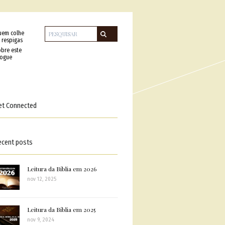
uem colhe
 respigas
bre este
logue
et Connected
ecent posts
Leitura da Bíblia em 2026
nov 12, 2025
Leitura da Bíblia em 2025
nov 9, 2024