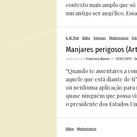
contexto mais amplo que só 
um antigo ser angélico. Essa
A. W. Pink
/
Bíblia
/
Heresias
/
Modernismos
/
Vid
Manjares perigosos (Ar
publicado por
Francisco Nunes
em
13/02/2013
•
S
“Quando te assentares a co
aquele que está diante de ti
ou nenhuma aplicação para m
quase ninguém que possa vir
o presidente dos Estados Uni
Bíblia
/
Modernismos