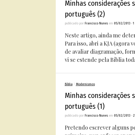
Minhas considerações s
português (2)
publicado por
Francisco Nunes
em
05/02/2013
•
1
Neste artigo, ainda me deten
Para isso, abri a KJA (agora
de avaliar diagramação, for
vi se estende pela Bíblia tod
Bíblia
/
Modernismos
Minhas considerações s
português (1)
publicado por
Francisco Nunes
em
05/02/2013
•
2
Pretendo escrever alguns pe