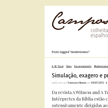
Posts tagged "modernismos"
A. W. Tozer
/
Deus
/
Encorajamento
/
Modernismo
Simulação, exagero e pr
publicado por
Francisco Nunes
em
09/07/2013
•
6
Da revista A Witness and A T
Intérpretes da Bíblia estão 
ostensivamente dirigidas ao 