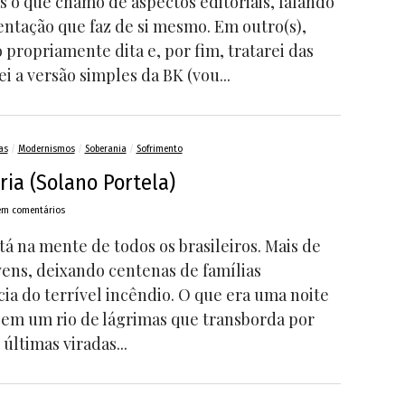
s o que chamo de aspectos editoriais, falando
entação que faz de si mesmo. Em outro(s),
propriamente dita e, por fim, tratarei das
 a versão simples da BK (vou...
as
/
Modernismos
/
Soberania
/
Sofrimento
ria (Solano Portela)
em comentários
tá na mente de todos os brasileiros. Mais de
vens, deixando centenas de famílias
a do terrível incêndio. O que era uma noite
 em um rio de lágrimas que transborda por
 últimas viradas...