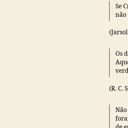
Se C
não 
(Jarso
Os d
Aqu
verd
(R. C. 
Não 
fora
de e