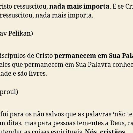
risto ressuscitou,
nada mais importa
. E se Cr
ressuscitou, nada mais importa.
lav Pelikan)
iscípulos de Cristo
permanecem em Sua Pal
eles que permanecem em Sua Palavra conhe
ade e são livres.
Sproul)
foi para os não salvos que as palavras ‘não 
m ditas, mas para pessoas tementes a Deus, c
ntender as coisas espirituais.
Nós, cristãos,