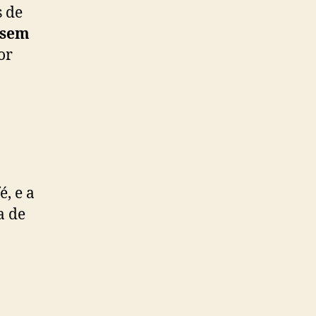
s de
 sem
or
é, e a
a de