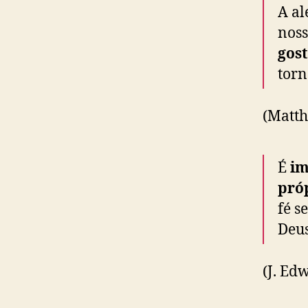
A al
noss
gos
torn
(Matt
É
im
pró
fé s
Deus
(J. Ed