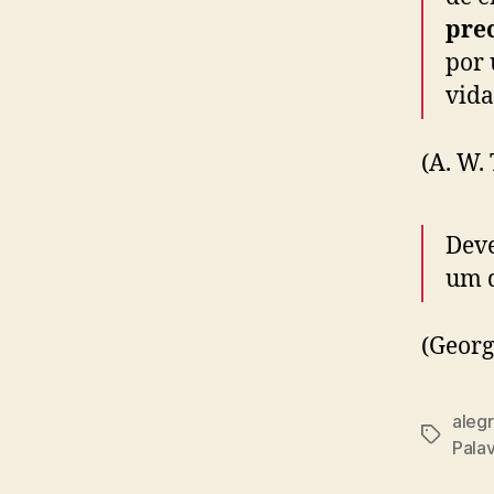
prec
por 
vida
(A. W.
Deve
um d
(Georg
alegr
T
Pala
a
g