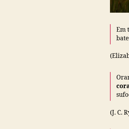
Em t
bate
(Elizab
Orar
cor
sufo
(J. C. R