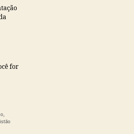
ntação
 da
ocê for
ão
,
istão