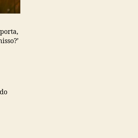
porta,
isso?’
ado