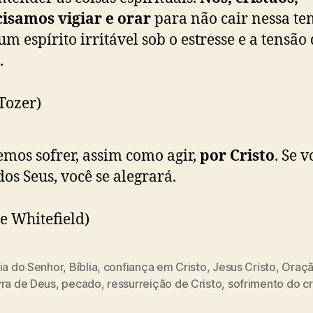
isamos vigiar e orar
para não cair nessa te
um espírito irritável sob o estresse e a tensão
.
 Tozer)
mos sofrer, assim como agir,
por Cristo
. Se v
os Seus, você se alegrará.
e Whitefield)
ia do Senhor
,
Bíblia
,
confiança em Cristo
,
Jesus Cristo
,
Oraç
vra de Deus
,
pecado
,
ressurreição de Cristo
,
sofrimento do cr