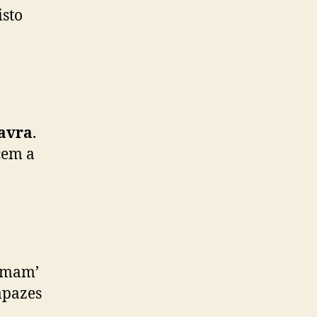
isto
avra
.
cem a
temam’
apazes