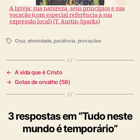
A Igreja: sua natureza, seus princípios e sua
vocação (com especial referência a sua
expressão local) (T. Austin-Sparks)
Cruz
,
eternidade
,
paciência
,
provações
T
a
g
s
←
A vida que é Cristo
→
Gotas de orvalho (59)
3 respostas em “Tudo neste
mundo é temporário”