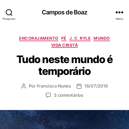
Campos de Boaz
Pesquisar
Menu
C
ENCORAJAMENTO
FÉ
J. C. RYLE
MUNDO
a
VIDA CRISTÃ
t
Tudo neste mundo é
e
g
temporário
o
r
i
Por
Francisco Nunes
16/07/2016
A
D
a
u
a
s
e
3 comentários
t
t
m
o
a
T
r
d
u
d
e
d
o
p
o