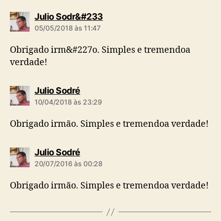
d
Julio Sodr&#233
i
05/05/2018 às 11:47
z
:
Obrigado irm&#227o. Simples e tremendoa
verdade!
d
Julio Sodré
i
10/04/2018 às 23:29
z
:
Obrigado irmão. Simples e tremendoa verdade!
d
Julio Sodré
i
20/07/2016 às 00:28
z
:
Obrigado irmão. Simples e tremendoa verdade!