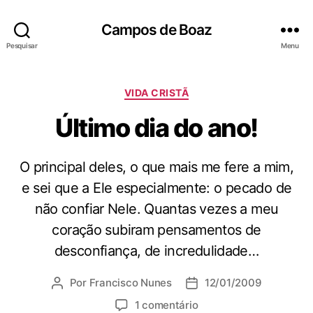
Campos de Boaz
Pesquisar
Menu
C
VIDA CRISTÃ
a
Último dia do ano!
t
e
g
O principal deles, o que mais me fere a mim,
o
r
e sei que a Ele especialmente: o pecado de
i
não confiar Nele. Quantas vezes a meu
a
s
coração subiram pensamentos de
desconfiança, de incredulidade…
Por
Francisco Nunes
12/01/2009
A
D
u
a
e
1 comentário