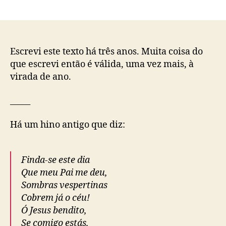
t
t
m
o
a
Ú
r
d
l
d
e
t
o
p
i
Escrevi este texto há três anos. Muita coisa do
p
u
m
que escrevi então é válida, uma vez mais, à
o
b
o
virada de ano.
s
l
d
t
i
i
_____
c
a
a
d
ç
Há um hino antigo que diz:
o
ã
a
o
n
Finda-se este dia
o
!
Que meu Pai me deu,
Sombras vespertinas
Cobrem já o céu!
Ó Jesus bendito,
Se comigo estás,