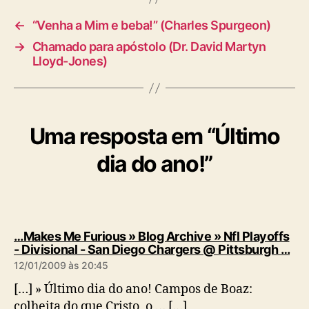
←
“Venha a Mim e beba!” (Charles Spurgeon)
→
Chamado para apóstolo (Dr. David Martyn
Lloyd-Jones)
Uma resposta em “Último
dia do ano!”
…Makes Me Furious » Blog Archive » Nfl Playoffs
d
- Divisional - San Diego Chargers @ Pittsburgh …
i
12/01/2009 às 20:45
z
:
[…] » Último dia do ano! Campos de Boaz:
colheita do que Cristo, o … […]