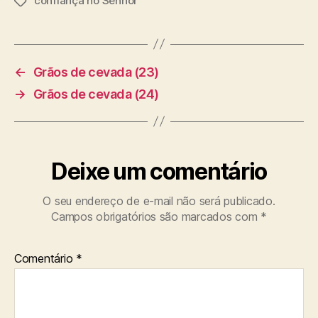
confiança no Senhor
T
a
g
s
←
Grãos de cevada (23)
→
Grãos de cevada (24)
Deixe um comentário
O seu endereço de e-mail não será publicado.
Campos obrigatórios são marcados com
*
Comentário
*