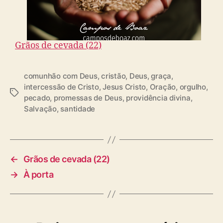
Grãos de cevada (22)
comunhão com Deus
,
cristão
,
Deus
,
graça
,
intercessão de Cristo
,
Jesus Cristo
,
Oração
,
orgulho
,
T
pecado
,
promessas de Deus
,
providência divina
,
a
Salvação
,
santidade
g
s
←
Grãos de cevada (22)
→
À porta