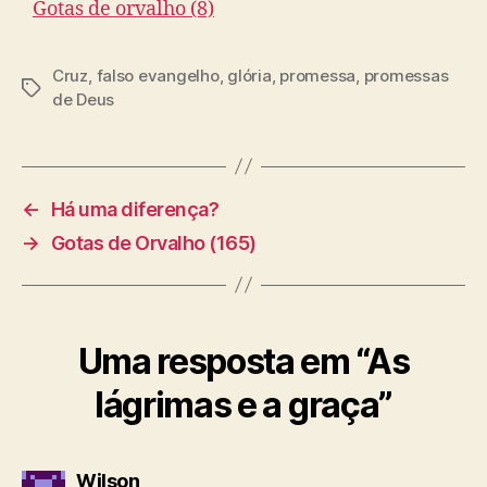
Gotas de orvalho (8)
Cruz
,
falso evangelho
,
glória
,
promessa
,
promessas
T
de Deus
a
g
s
←
Há uma diferença?
→
Gotas de Orvalho (165)
Uma resposta em “As
lágrimas e a graça”
d
Wilson