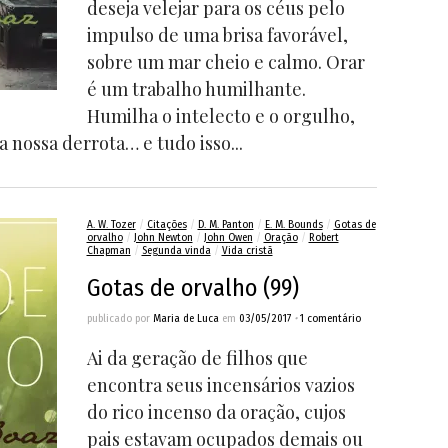
deseja velejar para os céus pelo
impulso de uma brisa favorável,
sobre um mar cheio e calmo. Orar
é um trabalho humilhante.
Humilha o intelecto e o orgulho,
la nossa derrota… e tudo isso...
A. W. Tozer
/
Citações
/
D. M. Panton
/
E. M. Bounds
/
Gotas de
orvalho
/
John Newton
/
John Owen
/
Oração
/
Robert
Chapman
/
Segunda vinda
/
Vida cristã
Gotas de orvalho (99)
publicado por
Maria de Luca
em
03/05/2017
•
1 comentário
Ai da geração de filhos que
encontra seus incensários vazios
do rico incenso da oração, cujos
pais estavam ocupados demais ou