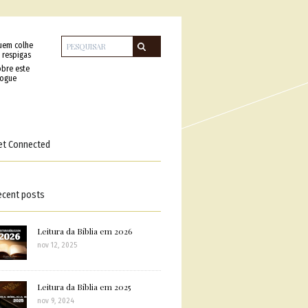
uem colhe
 respigas
bre este
logue
et Connected
ecent posts
Leitura da Bíblia em 2026
nov 12, 2025
Leitura da Bíblia em 2025
nov 9, 2024