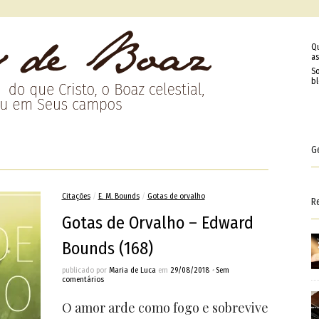
Q
as
So
b
G
Citações
/
E. M. Bounds
/
Gotas de orvalho
R
Gotas de Orvalho – Edward
Bounds (168)
publicado por
Maria de Luca
em
29/08/2018
•
Sem
comentários
O amor arde como fogo e sobrevive