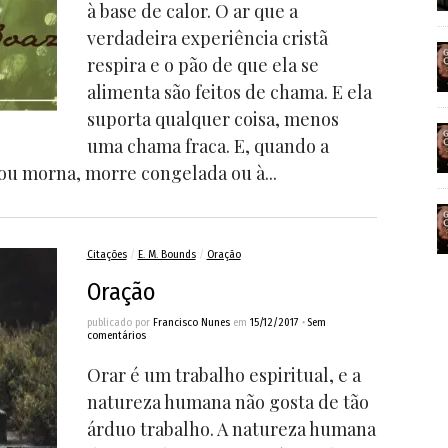
à base de calor. O ar que a
verdadeira experiência cristã
respira e o pão de que ela se
alimenta são feitos de chama. E ela
suporta qualquer coisa, menos
uma chama fraca. E, quando a
 ou morna, morre congelada ou à...
Citações
/
E. M. Bounds
/
Oração
Oração
publicado por
Francisco Nunes
em
15/12/2017
•
Sem
comentários
Orar é um trabalho espiritual, e a
natureza humana não gosta de tão
árduo trabalho. A natureza humana