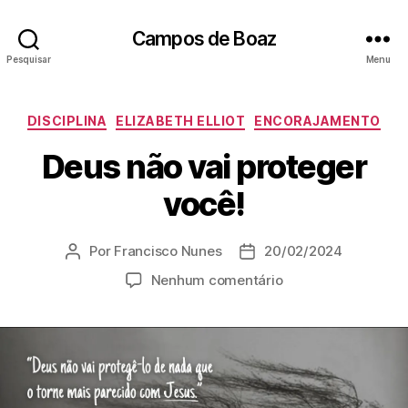
Campos de Boaz
Pesquisar
Menu
C
DISCIPLINA
ELIZABETH ELLIOT
ENCORAJAMENTO
a
Deus não vai proteger
t
e
você!
g
o
r
Por
Francisco Nunes
20/02/2024
A
D
i
u
a
a
e
Nenhum comentário
t
t
s
m
o
a
D
r
d
e
d
e
u
o
p
s
p
u
n