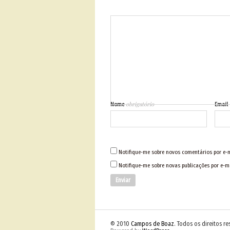
obrigatório
Nome
Email
Notifique-me sobre novos comentários por e-m
Notifique-me sobre novas publicações por e-ma
© 2010
Campos de Boaz
. Todos os direitos r