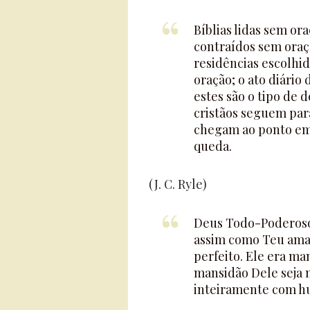
Bíblias lidas sem o
contraídos sem oraç
residências escolhi
oração; o ato diário
estes são o tipo de
cristãos seguem para
chegam ao ponto em
queda.
(J. C. Ryle)
Deus Todo-Poderoso, 
assim como Teu amad
perfeito. Ele era ma
mansidão Dele seja n
inteiramente com h