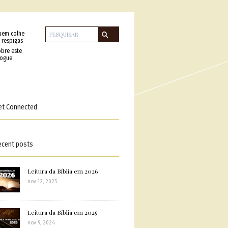
uem colhe
 respigas
bre este
logue
et Connected
ecent posts
Leitura da Bíblia em 2026
nov 12, 2025
Leitura da Bíblia em 2025
nov 9, 2024