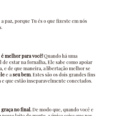
s a paz, porque Tu és o que fizeste em nós
s.
 é melhor para você!
Quando há uma
 de estar na fornalha, Ele sabe como apoiar
, e de que maneira, a libertação melhor se
ele
e a
seu bem
. Estes são os dois grandes fins
a e que estão inseparavelmente conectados.
graça no final.
De modo que, quando você e
nosso leito de morte, a única coisa que nos