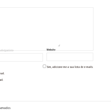
obrigatório
Website
Sim, adicione-me a sua lista de e-mails.
ail.
il.
eservados