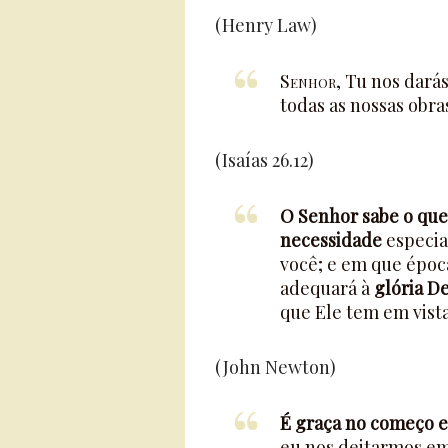
(Henry Law)
Senhor
, Tu nos dará
todas as nossas obra
(Isaías 26.12)
O Senhor sabe o que
necessidade
especial
você; e em que época
adequará à
glória D
que Ele tem em vist
(John Newton)
É graça no começo e 
eu nos deitarmos em 