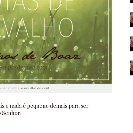
o de manhã, o orvalho do céu!
s e nada é pequeno demais para ser
 Senhor.