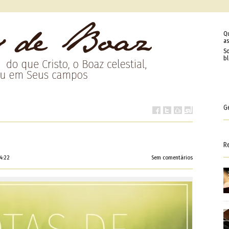
Q
as
So
b
G
R
4:22
Sem comentários