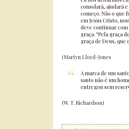
consolará, ajudará e
começo. Não o que f
em Jesus Cristo, nos
deve continuar com 
graça. “Pela graça d
graça de Deus, que e
(Martyn Lloyd-Jones
A marca de um santo
santo não é um hom
entregou sem reserv
(W. T. Richardson)