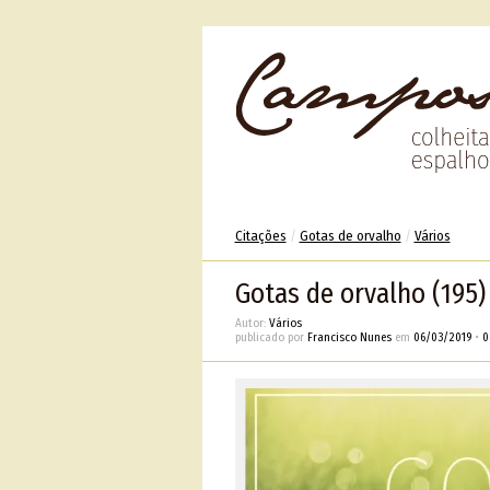
Citações
/
Gotas de orvalho
/
Vários
Gotas de orvalho (195)
Autor:
Vários
publicado por
Francisco Nunes
em
06/03/2019
•
0