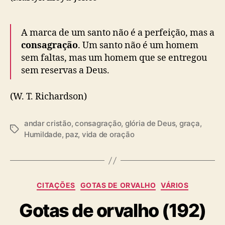
A marca de um santo não é a perfeição, mas a
consagração
. Um santo não é um homem
sem faltas, mas um homem que se entregou
sem reservas a Deus.
(W. T. Richardson)
andar cristão
,
consagração
,
glória de Deus
,
graça
,
T
Humildade
,
paz
,
vida de oração
a
g
s
C
CITAÇÕES
GOTAS DE ORVALHO
VÁRIOS
a
Gotas de orvalho (192)
t
e