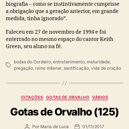
biografia – como se instintivamente cumprisse
a obrigação que a geração anterior, em grande
medida, tinha ignorado”.
Faleceu em 27 de novembro de 1994 e foi
enterrado no mesmo espaço do cantor Keith
Green, seu aluno na fé.
bodas do Cordeiro
,
entretenimento
,
maturidade
,
T
pregação
,
reino milenar
,
santificação
,
vida de oração
a
g
s
C
CITAÇÕES
GOTAS DE ORVALHO
VÁRIOS
a
Gotas de Orvalho (125)
t
e
g
Por
Maria de Luca
01/11/2017
A
D
o