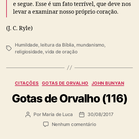
e segue. Esse é um fato terrível, que deve nos
levar a examinar nosso próprio coração.
(J. C. Ryle)
Humildade
,
leitura da Bíblia
,
mundanismo
,
T
religiosidade
,
vida de oração
a
g
s
C
CITAÇÕES
GOTAS DE ORVALHO
JOHN BUNYAN
a
Gotas de Orvalho (116)
t
e
g
Por
Maria de Luca
30/08/2017
A
D
o
u
a
r
e
Nenhum comentário
t
t
i
m
o
a
a
G