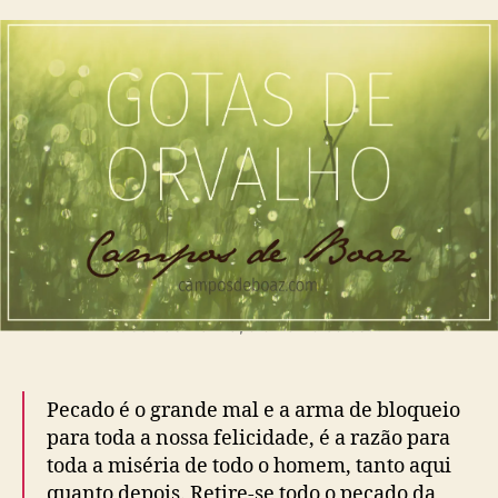
r
d
s
o
d
e
t
o
p
a
p
u
s
o
b
d
s
l
e
t
i
O
c
r
a
v
ç
a
ã
l
o
h
o
Cedo de manhã, o orvalho do céu!
(
1
1
Pecado é o grande mal e a arma de bloqueio
6
)
para toda a nossa felicidade, é a razão para
toda a miséria de todo o homem, tanto aqui
quanto depois. Retire-se todo o pecado da