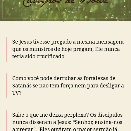
ã
l
o
h
o
Cedo de manhã, o orvalho do céu!
(
1
2
Se Jesus tivesse pregado a mesma mensagem
9
)
que os ministros de hoje pregam, Ele nunca
–
teria sido crucificado.
L
e
o
Como você pode derrubar as fortalezas de
n
Satanás se não tem força nem para desligar a
a
TV?
r
d
R
a
Sabe o que me deixa perplexo? Os discípulos
v
nunca disseram a Jesus: “Senhor, ensina-nos
e
a pregar”. Eles ouviram o maior sermão já