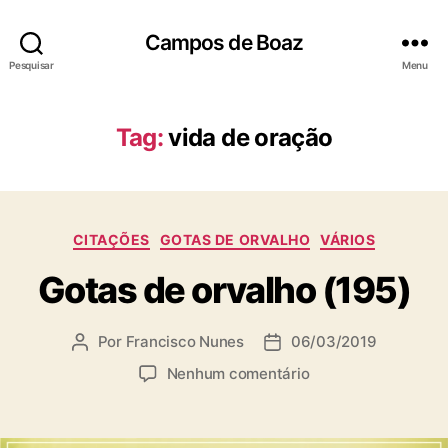
Campos de Boaz
Pesquisar
Menu
Tag:
vida de oração
C
CITAÇÕES
GOTAS DE ORVALHO
VÁRIOS
a
Gotas de orvalho (195)
t
e
g
Por
Francisco Nunes
06/03/2019
A
D
o
u
a
r
e
Nenhum comentário
t
t
i
m
o
a
a
G
r
d
s
o