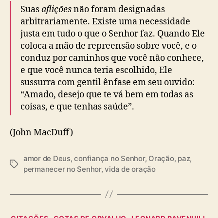
Suas
aflições
não foram designadas
arbitrariamente. Existe uma necessidade
justa em tudo o que o Senhor faz. Quando Ele
coloca a mão de repreensão sobre você, e o
conduz por caminhos que você não conhece,
e que você nunca teria escolhido, Ele
sussurra com gentil ênfase em seu ouvido:
“Amado, desejo que te vá bem em todas as
coisas, e que tenhas saúde”.
(John MacDuff)
amor de Deus
,
confiança no Senhor
,
Oração
,
paz
,
T
permanecer no Senhor
,
vida de oração
a
g
s
C