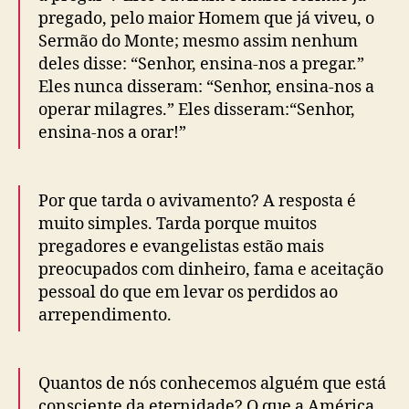
n
pregado, pelo maior Homem que já viveu, o
h
Sermão do Monte; mesmo assim nenhum
i
deles disse: “Senhor, ensina-nos a pregar.”
l
l
Eles nunca disseram: “Senhor, ensina-nos a
operar milagres.” Eles disseram:“Senhor,
ensina-nos a orar!”
Por que tarda o avivamento? A resposta é
muito simples. Tarda porque muitos
pregadores e evangelistas estão mais
preocupados com dinheiro, fama e aceitação
pessoal do que em levar os perdidos ao
arrependimento.
Quantos de nós conhecemos alguém que está
consciente da eternidade? O que a América