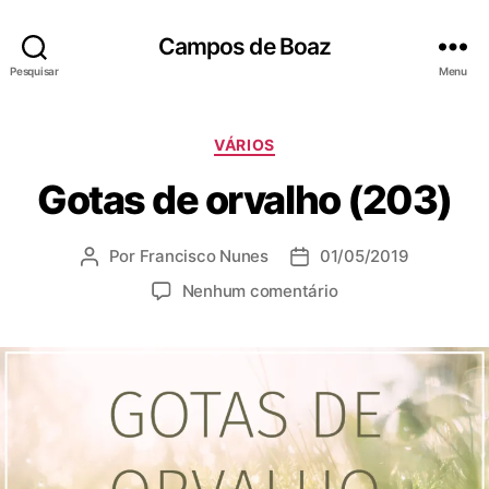
Campos de Boaz
Pesquisar
Menu
C
VÁRIOS
a
Gotas de orvalho (203)
t
e
g
Por
Francisco Nunes
01/05/2019
A
D
o
u
a
r
e
Nenhum comentário
t
t
i
m
o
a
a
G
r
d
s
o
d
e
t
o
p
a
p
u
s
o
b
d
s
l
e