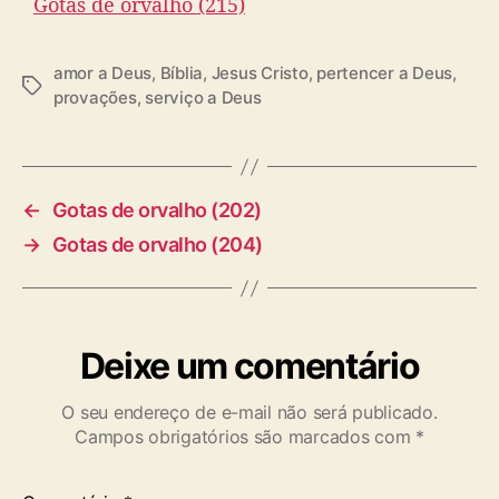
Gotas de orvalho (215)
amor a Deus
,
Bíblia
,
Jesus Cristo
,
pertencer a Deus
,
T
provações
,
serviço a Deus
a
g
s
←
Gotas de orvalho (202)
→
Gotas de orvalho (204)
Deixe um comentário
O seu endereço de e-mail não será publicado.
Campos obrigatórios são marcados com
*