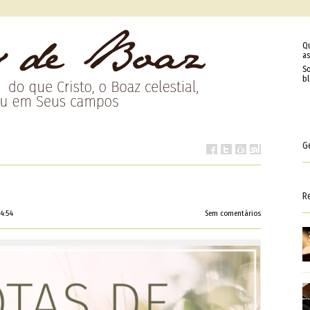
Q
as
So
b
G
R
4:54
Sem comentários