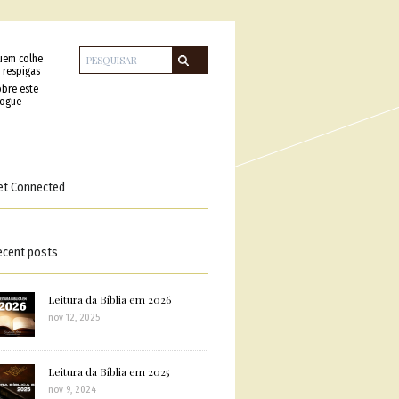
uem colhe
 respigas
bre este
logue
et Connected
ecent posts
Leitura da Bíblia em 2026
nov 12, 2025
Leitura da Bíblia em 2025
nov 9, 2024