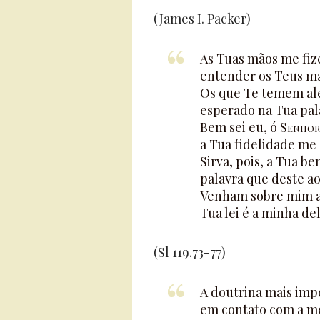
(James I. Packer)
As Tuas mãos me fiz
entender os Teus m
Os que Te temem al
esperado na Tua pal
Bem sei eu, ó
Senhor
a Tua fidelidade me a
Sirva, pois, a Tua b
palavra que deste ao
Venham sobre mim as 
Tua lei é a minha del
(Sl 119.73-77)
A doutrina mais imp
em contato com a me