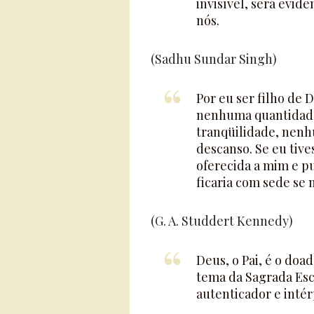
invisível, será evid
nós.
(Sadhu Sundar Singh)
Por eu ser filho de 
nenhuma quantidade
tranqüilidade, nenh
descanso. Se eu tive
oferecida a mim e pu
ficaria com sede se 
(G. A. Studdert Kennedy)
Deus, o Pai, é o doad
tema da Sagrada Escri
autenticador e intér