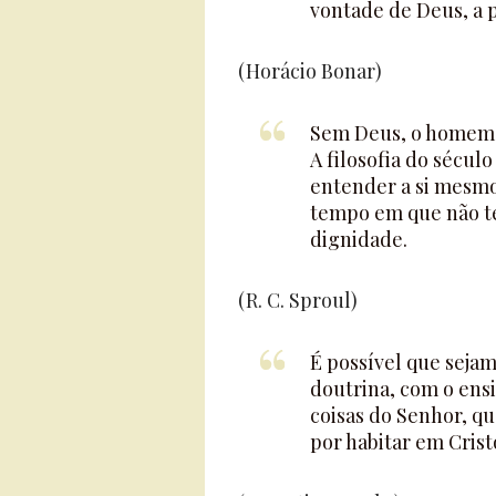
vontade de Deus, a p
(Horácio Bonar)
Sem Deus, o homem n
A filosofia do sécu
entender a si mesm
tempo em que não te
dignidade.
(R. C. Sproul)
É possível que seja
doutrina, com o ensi
coisas do Senhor, q
por habitar em Crist