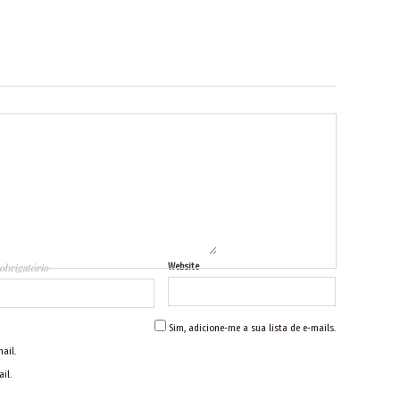
obrigatório
Website
Sim, adicione-me a sua lista de e-mails.
ail.
il.