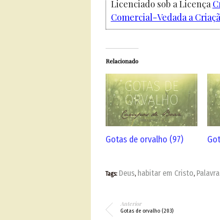
Licenciado sob a Licença
C
Comercial-Vedada a Criação
Relacionado
Gotas de orvalho (97)
Got
Deus
habitar em Cristo
Palavr
Tags:
,
,
Anterior
Gotas de orvalho (203)