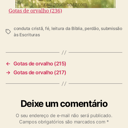
Gotas de orvalho (236)
conduta cristã
,
fé
,
leitura da Bíblia
,
perdão
,
submissão
T
às Escrituras
a
g
s
←
Gotas de orvalho (215)
→
Gotas de orvalho (217)
Deixe um comentário
O seu endereço de e-mail não será publicado.
Campos obrigatórios são marcados com
*