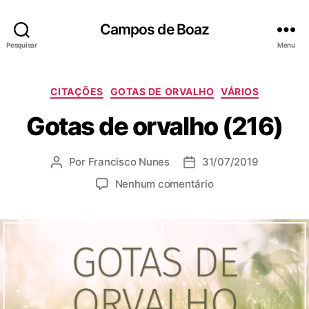
Campos de Boaz
Pesquisar
Menu
C
CITAÇÕES
GOTAS DE ORVALHO
VÁRIOS
a
Gotas de orvalho (216)
t
e
g
Por
Francisco Nunes
31/07/2019
A
D
o
u
a
r
e
Nenhum comentário
t
t
i
m
o
a
a
G
r
d
s
o
d
e
t
o
p
a
p
u
s
o
b
d
s
l
e