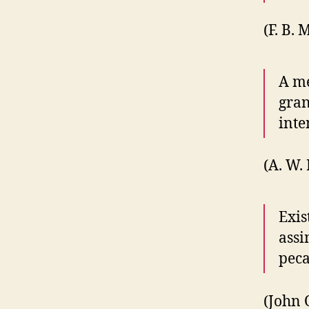
(F. B. 
A me
gran
inte
(A. W.
Exis
assi
peca
(John