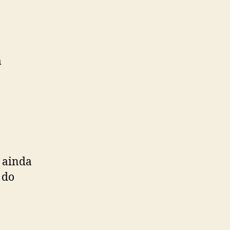
m
s ainda
 do