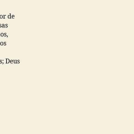
hor de
sas
os,
gos
s; Deus