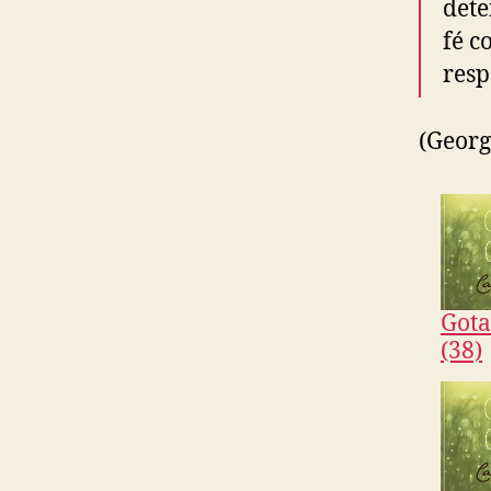
det
fé c
resp
(Georg
Gota
(38)