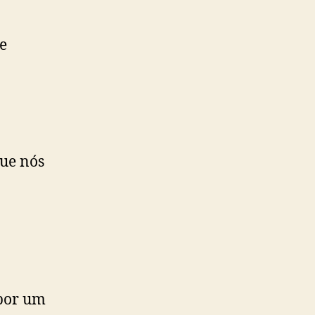
e
que nós
 por um