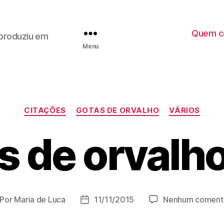
Quem co
, produziu em
Menu
C
CITAÇÕES
GOTAS DE ORVALHO
VÁRIOS
a
t
s de orvalho
e
g
o
r
i
a
Por
Maria de Luca
11/11/2015
Nenhum coment
D
s
a