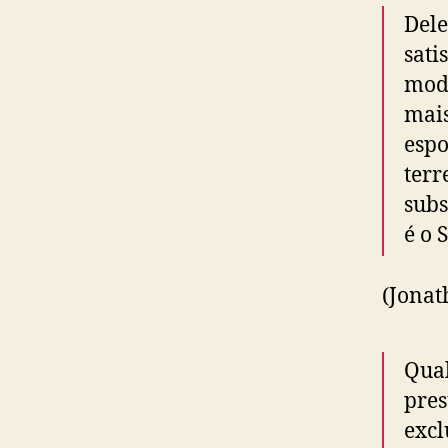
Dele
sati
modo
mais
espo
terr
subs
é o 
(Jona
Qual
pres
excl