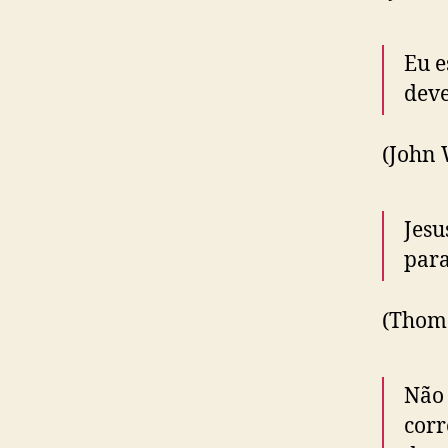
Eu e
deve
(John 
Jesu
para
(Thom
Não 
corr