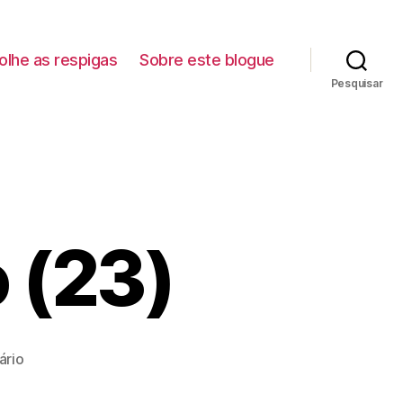
lhe as respigas
Sobre este blogue
Pesquisar
 (23)
e
ário
m
G