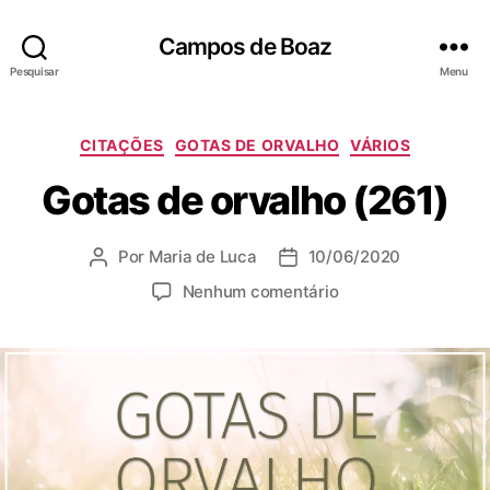
Campos de Boaz
Pesquisar
Menu
C
CITAÇÕES
GOTAS DE ORVALHO
VÁRIOS
a
Gotas de orvalho (261)
t
e
g
Por
Maria de Luca
10/06/2020
A
D
o
u
a
r
e
Nenhum comentário
t
t
i
m
o
a
a
G
r
d
s
o
d
e
t
o
p
a
p
u
s
o
b
d
s
l
e