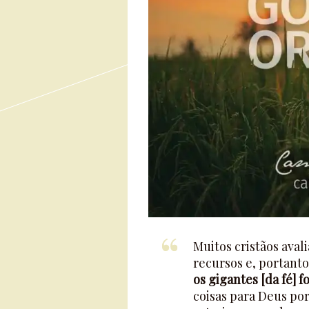
Muitos cristãos aval
recursos e, portant
os gigantes [da fé] 
coisas para Deus po