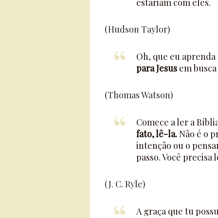
estariam com eles.
(Hudson Taylor)
Oh, que eu aprenda 
para Jesus
em busca 
(Thomas Watson)
Comece a ler a Bíbl
fato, lê-la.
Não é o pr
intenção ou o pensa
passo. Você precisa l
(J. C. Ryle)
A graça que tu possu