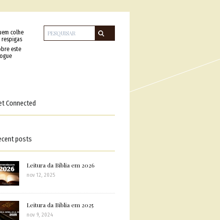
uem colhe
 respigas
bre este
logue
et Connected
ecent posts
Leitura da Bíblia em 2026
nov 12, 2025
Leitura da Bíblia em 2025
nov 9, 2024