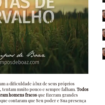
iam a dificuldade à luz de seus próprios
o, tentam muito pouco e sempre falham.
Todos
foram homens fracos
que fizeram grandes
rque contaram que Seu poder e Sua presença