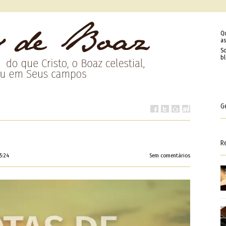
Q
as
So
b
G
R
5:24
Sem comentários