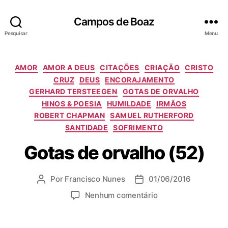
Campos de Boaz
Pesquisar
Menu
C
AMOR
AMOR A DEUS
CITAÇÕES
CRIAÇÃO
CRISTO
a
CRUZ
DEUS
ENCORAJAMENTO
t
GERHARD TERSTEEGEN
GOTAS DE ORVALHO
e
HINOS & POESIA
HUMILDADE
IRMÃOS
g
ROBERT CHAPMAN
SAMUEL RUTHERFORD
o
SANTIDADE
SOFRIMENTO
r
i
Gotas de orvalho (52)
a
s
Por
Francisco Nunes
01/06/2016
A
D
u
a
e
Nenhum comentário
t
t
m
o
a
G
r
d