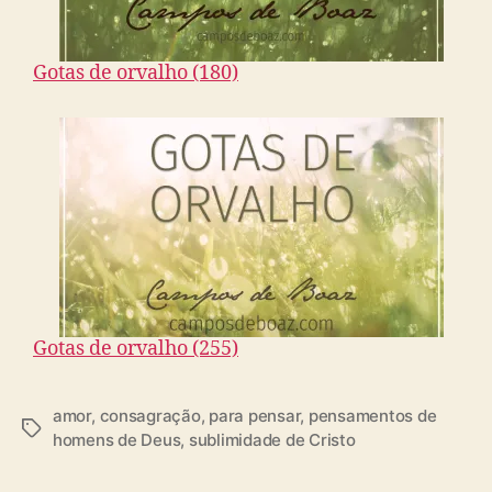
Gotas de orvalho (180)
Gotas de orvalho (255)
amor
,
consagração
,
para pensar
,
pensamentos de
T
homens de Deus
,
sublimidade de Cristo
a
g