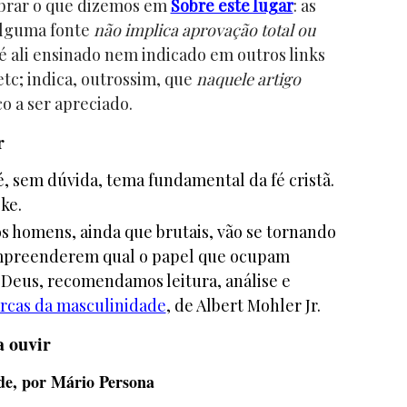
brar o que dizemos em
Sobre este lugar
: as
alguma fonte
não implica aprovação total ou
é ali ensinado nem indicado em outros links
tc; indica, outrossim, que
naquele artigo
o a ser apreciado.
r
, sem dúvida, tema fundamental da fé cristã.
ke.
 homens, ainda que brutais, vão se tornando
mpreenderem qual o papel que ocupam
 Deus, recomendamos leitura, análise e
rcas da masculinidade
, de Albert Mohler Jr.
 ouvir
de, por Mário Persona