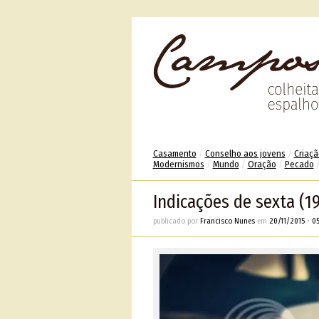
Casamento
/
Conselho aos jovens
/
Criaçã
Modernismos
/
Mundo
/
Oração
/
Pecado
Indicações de sexta (19
publicado por
Francisco Nunes
em
20/11/2015
•
05