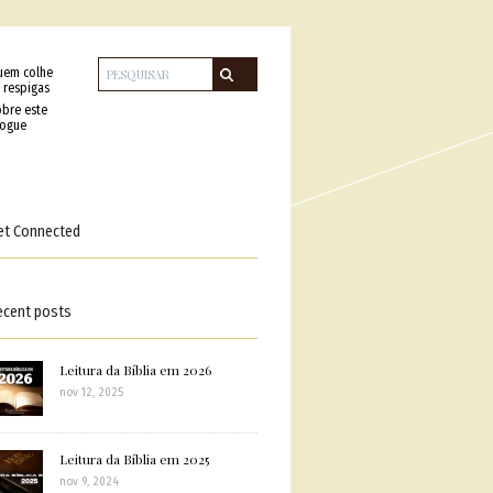
uem colhe
 respigas
bre este
logue
et Connected
ecent posts
Leitura da Bíblia em 2026
nov 12, 2025
Leitura da Bíblia em 2025
nov 9, 2024