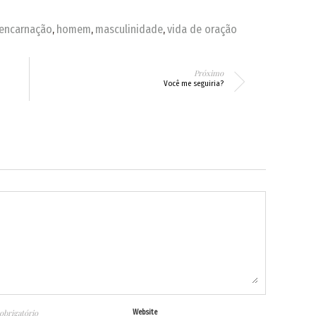
encarnação
homem
masculinidade
vida de oração
,
,
,
Próximo
Você me seguiria?
obrigatório
Website